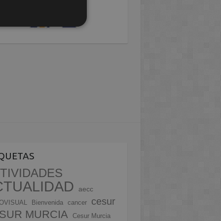
IQUETAS
TIVIDADES
CTUALIDAD
aecc
cesur
OVISUAL
Bienvenida
cancer
SUR MURCIA
Cesur Murcia