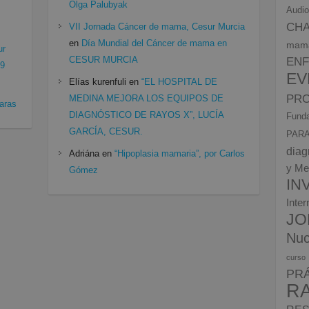
Olga Palubyak
Audio
CH
VII Jornada Cáncer de mama, Cesur Murcia
en
Día Mundial del Cáncer de mama en
mam
ur
CESUR MURCIA
EN
19
EV
Elías kurenfuli
en
“EL HOSPITAL DE
PRO
MEDINA MEJORA LOS EQUIPOS DE
aras
DIAGNÓSTICO DE RAYOS X”, LUCÍA
Funda
GARCÍA, CESUR.
PARA
diag
Adriána
en
“Hipoplasia mamaria”, por Carlos
y Me
Gómez
IN
Inte
JO
Nuc
curso
PR
R