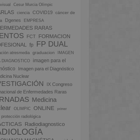
visual
Cesur Murcia Olímpic
ARLAS
COVID19
cáncer de
ciencia
Dgenes
a
EMPRESA
FERMEDADES RARAS
ENTOS
FORMACION
FCT
FP DUAL
FESIONAL
fp
graduacion
ción atresmedia
IMAGEN
imagen para el
 DIAGNOSTICO
nóstico
Imagen para el Diagnóstico
dicina Nuclear
VESTIGACIÓN
IX Congreso
rnacional de Enfermedades Raras
RNADAS
Medicina
lear
ONLINE
OLIMPIC
primer
protección radiológica
ÁCTICAS
Radiodiagnostico
ADIOLOGÍA