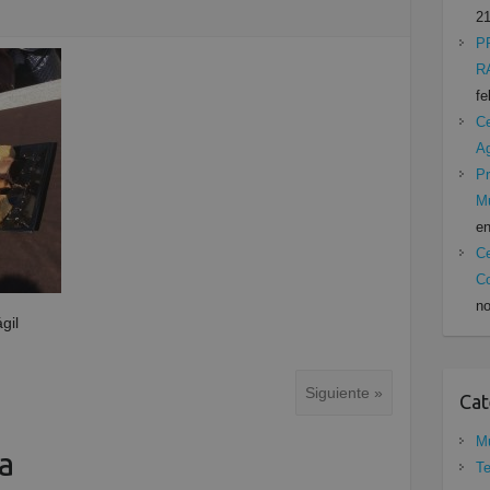
21
P
R
fe
Ce
A
Pr
Mu
en
Ce
Co
no
gil
Siguiente »
Cat
Mu
a
Te