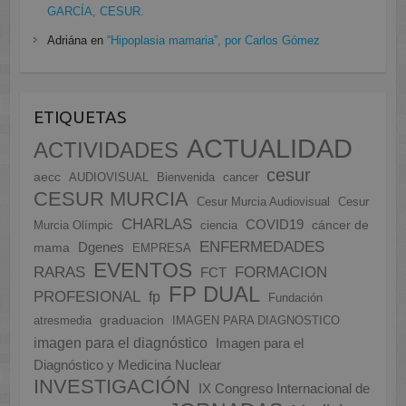
GARCÍA, CESUR.
Adriána
en
“Hipoplasia mamaria”, por Carlos Gómez
ETIQUETAS
ACTUALIDAD
ACTIVIDADES
cesur
aecc
AUDIOVISUAL
Bienvenida
cancer
CESUR MURCIA
Cesur Murcia Audiovisual
Cesur
CHARLAS
COVID19
cáncer de
Murcia Olímpic
ciencia
ENFERMEDADES
Dgenes
mama
EMPRESA
EVENTOS
FORMACION
RARAS
FCT
FP DUAL
PROFESIONAL
fp
Fundación
graduacion
atresmedia
IMAGEN PARA DIAGNOSTICO
imagen para el diagnóstico
Imagen para el
Diagnóstico y Medicina Nuclear
INVESTIGACIÓN
IX Congreso Internacional de