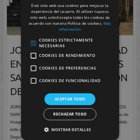
Este sitio web usa cookies para mejorar la
experiencia del usuario. Al utilizar nuestro
sitio web, usted acepta todas las cookies de
acuerdo con nuestra Política de cookies.
Más
información
COOKIES ESTRICTAMENTE
NECESARIAS
JORNADAS DE SEGURIDAD
COOKIES DE RENDIMIENTO
EN CENTROS Y SERVICIOS
COOKIES DE PREFERENCIAS
SANITARIOS DE LA REGIÓN
COOKIES DE FUNCIONALIDAD
DE MURCIA
ACEPTAR TODO
JORNADAS DE SEGURIDAD EN CENTROS Y SERVICIOS
RECHAZAR TODO
SANITARIOS DE LA REGIÓN DE MURCIA Los alumnos de
Imagen para el diagnostico y medicina nuclear han asistido
este pasado Jueves 7 de Febrero a las Jornadas de
MOSTRAR DETALLES
Seguridad en Centros y…