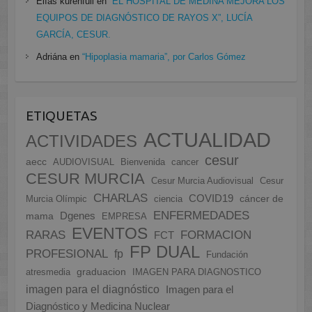
Elías kurenfuli
en
“EL HOSPITAL DE MEDINA MEJORA LOS
EQUIPOS DE DIAGNÓSTICO DE RAYOS X”, LUCÍA
GARCÍA, CESUR.
Adriána
en
“Hipoplasia mamaria”, por Carlos Gómez
ETIQUETAS
ACTUALIDAD
ACTIVIDADES
cesur
aecc
AUDIOVISUAL
Bienvenida
cancer
CESUR MURCIA
Cesur Murcia Audiovisual
Cesur
CHARLAS
COVID19
cáncer de
Murcia Olímpic
ciencia
ENFERMEDADES
Dgenes
mama
EMPRESA
EVENTOS
FORMACION
RARAS
FCT
FP DUAL
PROFESIONAL
fp
Fundación
graduacion
atresmedia
IMAGEN PARA DIAGNOSTICO
imagen para el diagnóstico
Imagen para el
Diagnóstico y Medicina Nuclear