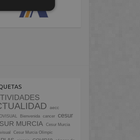
IQUETAS
TIVIDADES
CTUALIDAD
aecc
cesur
OVISUAL
Bienvenida
cancer
SUR MURCIA
Cesur Murcia
visual
Cesur Murcia Olímpic
ARLAS