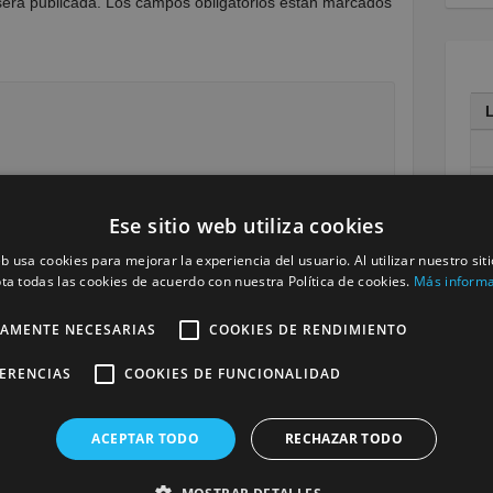
será publicada.
Los campos obligatorios están marcados
Ese sitio web utiliza cookies
1
eb usa cookies para mejorar la experiencia del usuario. Al utilizar nuestro sit
1
ta todas las cookies de acuerdo con nuestra Política de cookies.
Más inform
2
TAMENTE NECESARIAS
COOKIES DE RENDIMIENTO
3
« M
FERENCIAS
COOKIES DE FUNCIONALIDAD
ACEPTAR TODO
RECHAZAR TODO