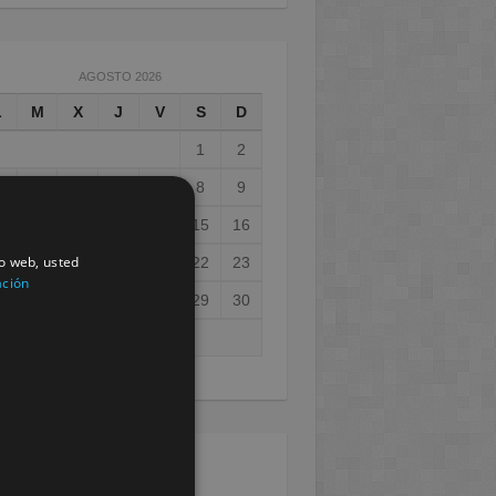
AGOSTO 2026
L
M
X
J
V
S
D
1
2
3
4
5
6
7
8
9
0
11
12
13
14
15
16
io web, usted
7
18
19
20
21
22
23
ación
4
25
26
27
28
29
30
1
ay