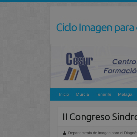
Saltar
al
contenido
Ciclo Imagen para 
Inicio
Murcia
Tenerife
Málaga
II Congreso Síndr
Departamento de Imagen para el Diagnós