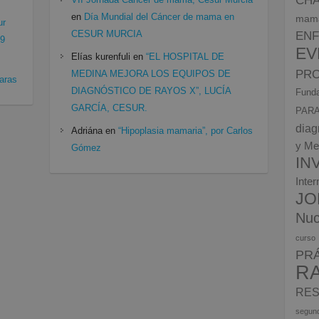
en
Día Mundial del Cáncer de mama en
mam
ur
CESUR MURCIA
EN
19
EV
Elías kurenfuli
en
“EL HOSPITAL DE
PRO
MEDINA MEJORA LOS EQUIPOS DE
aras
DIAGNÓSTICO DE RAYOS X”, LUCÍA
Funda
GARCÍA, CESUR.
PARA
diag
Adriána
en
“Hipoplasia mamaria”, por Carlos
y Me
Gómez
IN
Inte
JO
Nuc
curso
PR
R
RES
segun