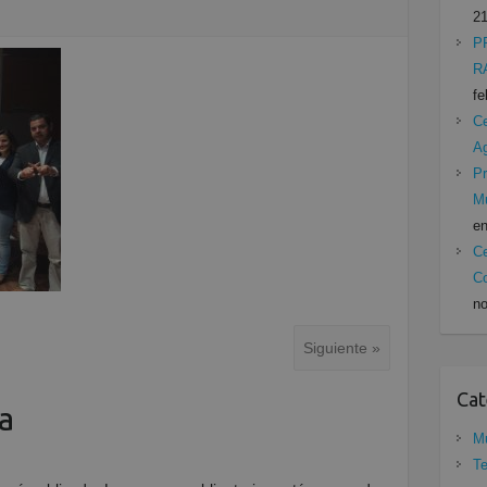
21
P
R
fe
Ce
A
Pr
Mu
en
Ce
Co
no
Siguiente »
Cat
a
Mu
Te