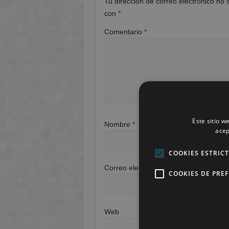
Tu dirección de correo electrónico no 
con
*
Comentario
*
Este sitio w
Nombre
*
acep
COOKIES ESTRIC
Correo electrónico
*
COOKIES DE PRE
Web