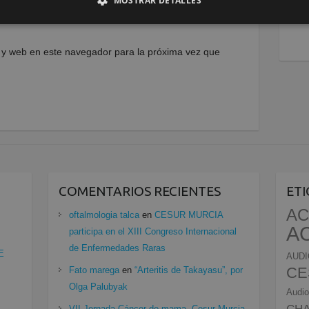
MOSTRAR DETALLES
 y web en este navegador para la próxima vez que
COMENTARIOS RECIENTES
ET
AC
oftalmologia talca
en
CESUR MURCIA
A
participa en el XIII Congreso Internacional
de Enfermedades Raras
E
AUDI
CE
Fato marega
en
“Arteritis de Takayasu”, por
Olga Palubyak
Audio
CH
VII Jornada Cáncer de mama, Cesur Murcia