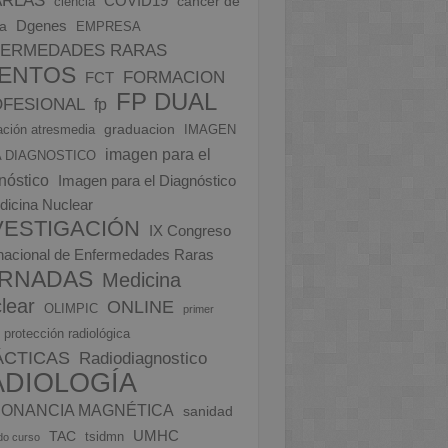
COVID19
cáncer de
ciencia
Dgenes
a
EMPRESA
FERMEDADES RARAS
ENTOS
FORMACION
FCT
FP DUAL
FESIONAL
fp
graduacion
ción atresmedia
IMAGEN
imagen para el
 DIAGNOSTICO
nóstico
Imagen para el Diagnóstico
dicina Nuclear
VESTIGACIÓN
IX Congreso
rnacional de Enfermedades Raras
RNADAS
Medicina
lear
ONLINE
OLIMPIC
primer
protección radiológica
ÁCTICAS
Radiodiagnostico
ADIOLOGÍA
ONANCIA MAGNÉTICA
sanidad
UMHC
TAC
tsidmn
do curso