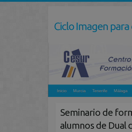
Saltar
al
contenido
Ciclo Imagen para 
Inicio
Murcia
Tenerife
Málaga
Seminario de form
alumnos de Dual d