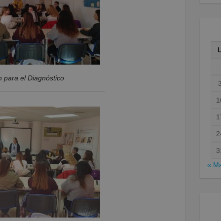
 para el Diagnóstico
1
1
2
3
« M