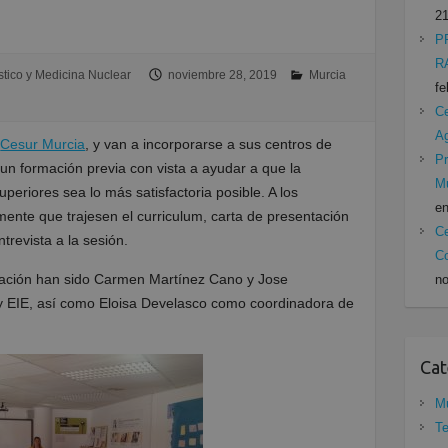
21
P
R
tico y Medicina Nuclear
noviembre 28, 2019
Murcia
fe
Ce
A
n
Cesur Murcia
, y van a incorporarse a sus centros de
Pr
 un formación previa con vista a ayudar a que la
Mu
uperiores sea lo más satisfactoria posible. A los
en
mente que trajesen el curriculum, carta de presentación
Ce
trevista a la sesión.
Co
mación han sido Carmen Martínez Cano y Jose
no
 EIE, así como Eloisa Develasco como coordinadora de
Cat
Mu
Te