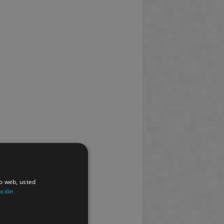
io web, usted
ación