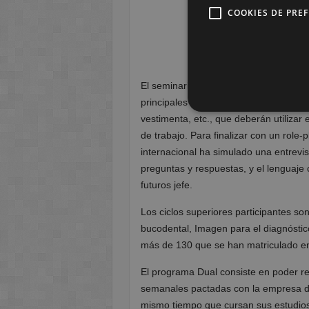
COOKIES DE PRE
Dual de Imagen
El seminario ha consistido en una sesi
principales conceptos de Dual. A conti
vestimenta, etc., que deberán utiliza
de trabajo. Para finalizar con un role
internacional ha simulado una entrevis
preguntas y respuestas, y el lenguaje
futuros jefe.
Los ciclos superiores participantes so
bucodental, Imagen para el diagnóstico
más de 130 que se han matriculado en 
El programa Dual consiste en poder re
semanales pactadas con la empresa des
mismo tiempo que cursan sus estudios