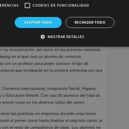
FERENCIAS
COOKIES DE FUNCIONALIDAD
 para el Diagnóstico
ACEPTAR TODO
RECHAZAR TODO
ón en la que se ha realizado una explicación de los
MOSTRAR DETALLES
nuación, un repaso de la actitud, curriculum, posturas,
r en su incorporación, así como en las primeras semanas
-playing en el que cual un alumno de comercio
ta con un profesor para poder conocer el tipo de
 corporal que emplearán en la primera entrevista con sus
n: Comercio Internacional, Integración Social, Higiene
 y Educación Infantil. Con casi 30 alumnos del total de
primer curso en los diversos ciclos del centro.
alizar las prácticas en empresas durante unas horas
de el primer curso hasta finalizar el segundo curso, al
 con el resto de compañeros de clase. Los alumnos no