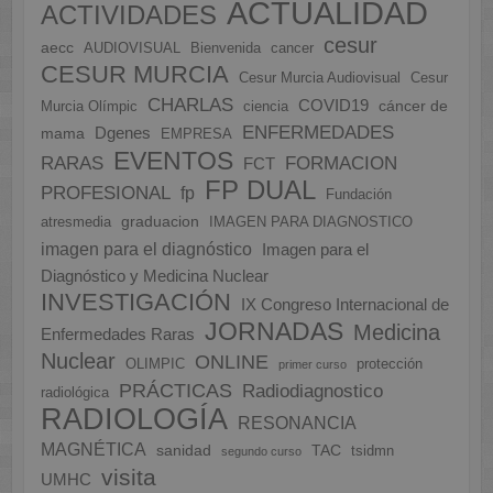
ACTUALIDAD
ACTIVIDADES
cesur
aecc
AUDIOVISUAL
Bienvenida
cancer
CESUR MURCIA
Cesur Murcia Audiovisual
Cesur
CHARLAS
COVID19
cáncer de
Murcia Olímpic
ciencia
ENFERMEDADES
Dgenes
mama
EMPRESA
EVENTOS
FORMACION
RARAS
FCT
FP DUAL
PROFESIONAL
fp
Fundación
graduacion
atresmedia
IMAGEN PARA DIAGNOSTICO
imagen para el diagnóstico
Imagen para el
Diagnóstico y Medicina Nuclear
INVESTIGACIÓN
IX Congreso Internacional de
JORNADAS
Medicina
Enfermedades Raras
Nuclear
ONLINE
OLIMPIC
protección
primer curso
PRÁCTICAS
Radiodiagnostico
radiológica
RADIOLOGÍA
RESONANCIA
MAGNÉTICA
sanidad
TAC
tsidmn
segundo curso
visita
UMHC