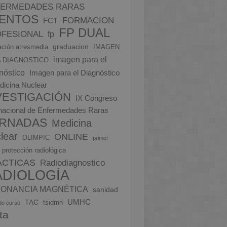
FERMEDADES RARAS
ENTOS
FORMACION
FCT
FP DUAL
FESIONAL
fp
graduacion
ción atresmedia
IMAGEN
imagen para el
 DIAGNOSTICO
nóstico
Imagen para el Diagnóstico
dicina Nuclear
VESTIGACIÓN
IX Congreso
rnacional de Enfermedades Raras
RNADAS
Medicina
lear
ONLINE
OLIMPIC
primer
protección radiológica
ÁCTICAS
Radiodiagnostico
ADIOLOGÍA
ONANCIA MAGNÉTICA
sanidad
UMHC
TAC
tsidmn
do curso
ita