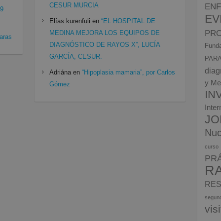
CESUR MURCIA
EN
19
EV
Elías kurenfuli
en
“EL HOSPITAL DE
PRO
MEDINA MEJORA LOS EQUIPOS DE
aras
DIAGNÓSTICO DE RAYOS X”, LUCÍA
Funda
GARCÍA, CESUR.
PARA
diag
Adriána
en
“Hipoplasia mamaria”, por Carlos
y Me
Gómez
IN
Inte
JO
Nuc
curso
PR
R
RES
segun
vis