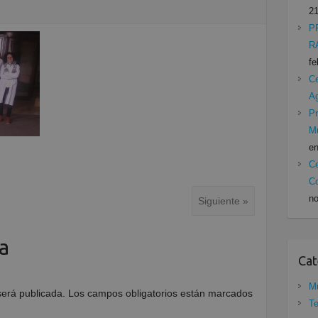
21
P
R
fe
Ce
A
Pr
Mu
en
Ce
Co
no
Siguiente »
a
Cat
Mu
será publicada.
Los campos obligatorios están marcados
Te