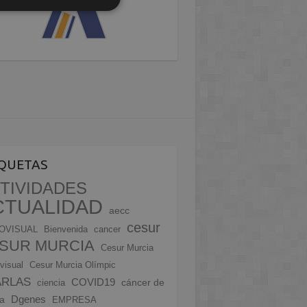
IQUETAS
TIVIDADES
CTUALIDAD
aecc
cesur
OVISUAL
Bienvenida
cancer
SUR MURCIA
Cesur Murcia
visual
Cesur Murcia Olímpic
ARLAS
COVID19
cáncer de
ciencia
Dgenes
a
EMPRESA