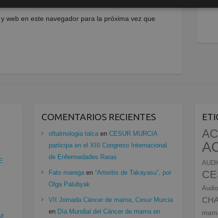
 y web en este navegador para la próxima vez que
COMENTARIOS RECIENTES
ET
AC
oftalmologia talca
en
CESUR MURCIA
A
participa en el XIII Congreso Internacional
de Enfermedades Raras
E
AUDI
CE
Fato marega
en
“Arteritis de Takayasu”, por
Olga Palubyak
Audio
CH
VII Jornada Cáncer de mama, Cesur Murcia
en
Día Mundial del Cáncer de mama en
mam
ur