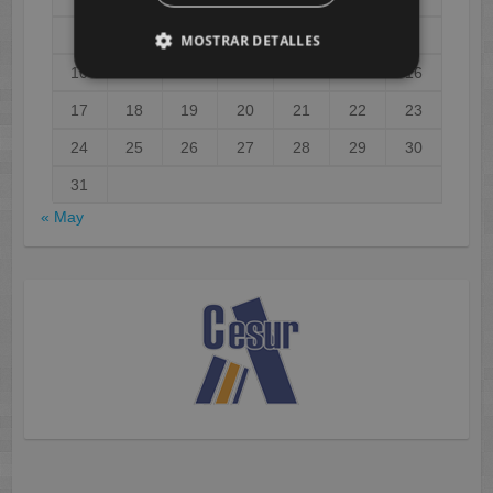
3
4
5
6
7
8
9
MOSTRAR DETALLES
10
11
12
13
14
15
16
17
18
19
20
21
22
23
24
25
26
27
28
29
30
31
« May