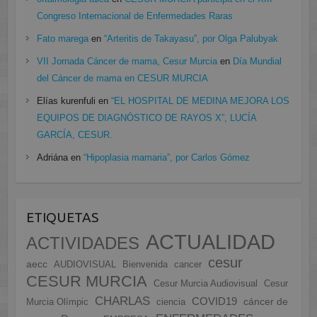
Congreso Internacional de Enfermedades Raras
Fato marega
en
“Arteritis de Takayasu”, por Olga Palubyak
VII Jornada Cáncer de mama, Cesur Murcia
en
Día Mundial
del Cáncer de mama en CESUR MURCIA
Elías kurenfuli
en
“EL HOSPITAL DE MEDINA MEJORA LOS
EQUIPOS DE DIAGNÓSTICO DE RAYOS X”, LUCÍA
GARCÍA, CESUR.
Adriána
en
“Hipoplasia mamaria”, por Carlos Gómez
ETIQUETAS
ACTUALIDAD
ACTIVIDADES
cesur
aecc
AUDIOVISUAL
Bienvenida
cancer
CESUR MURCIA
Cesur Murcia Audiovisual
Cesur
CHARLAS
COVID19
cáncer de
Murcia Olímpic
ciencia