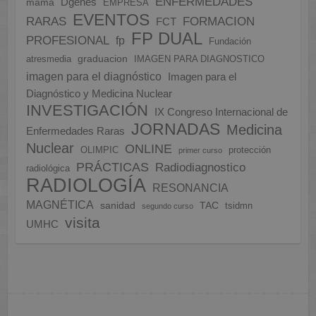
ENFERMEDADES
Dgenes
mama
EMPRESA
EVENTOS
FORMACION
RARAS
FCT
FP DUAL
PROFESIONAL
fp
Fundación
graduacion
atresmedia
IMAGEN PARA DIAGNOSTICO
imagen para el diagnóstico
Imagen para el
Diagnóstico y Medicina Nuclear
INVESTIGACIÓN
IX Congreso Internacional de
JORNADAS
Medicina
Enfermedades Raras
Nuclear
ONLINE
OLIMPIC
protección
primer curso
PRÁCTICAS
Radiodiagnostico
radiológica
RADIOLOGÍA
RESONANCIA
MAGNÉTICA
sanidad
TAC
tsidmn
segundo curso
visita
UMHC