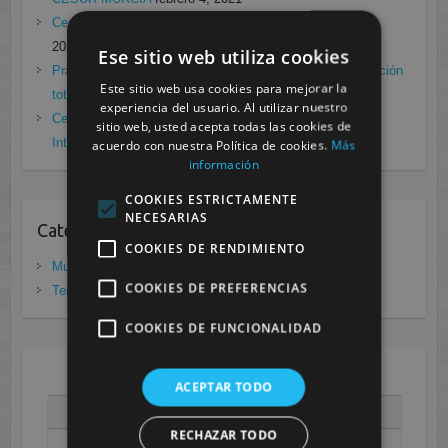
Cesur Murcia en directo con Pedro G. Aguado.
enero 28,
2021
Ese sitio web utiliza cookies
Prácticas de Radiología Simple en Cesur Murcia. Protección
Este sitio web usa cookies para mejorar la
total frente a Covid19
enero 26, 2021
experiencia del usuario. Al utilizar nuestro
Cesur Murcia: Premio Especial FP, XIII Congreso
sitio web, usted acepta todas las cookies de
Internacional Enfermedades raras
noviembre 26, 2020
acuerdo con nuestra Política de cookies.
Más
información
COOKIES ESTRICTAMENTE
NECESARIAS
Categorias
COOKIES DE RENDIMIENTO
Murcia
(281)
COOKIES DE PREFERENCIAS
Tenerife
(20)
COOKIES DE FUNCIONALIDAD
AGOSTO 2026
ACEPTAR TODO
L
M
X
J
V
S
D
RECHAZAR TODO
1
2