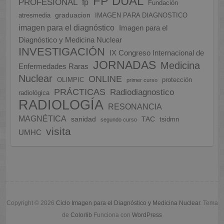
FP DUAL
PROFESIONAL
fp
Fundación
graduacion
atresmedia
IMAGEN PARA DIAGNOSTICO
imagen para el diagnóstico
Imagen para el
Diagnóstico y Medicina Nuclear
INVESTIGACIÓN
IX Congreso Internacional de
JORNADAS
Medicina
Enfermedades Raras
Nuclear
ONLINE
OLIMPIC
protección
primer curso
PRÁCTICAS
Radiodiagnostico
radiológica
RADIOLOGÍA
RESONANCIA
MAGNÉTICA
sanidad
TAC
tsidmn
segundo curso
visita
UMHC
Copyright © 2026
Ciclo Imagen para el Diagnóstico y Medicina Nuclear
. Tema
de
Colorlib
Funciona con
WordPress