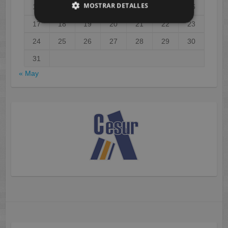
MOSTRAR DETALLES
10
11
12
13
14
15
16
17
18
19
20
21
22
23
24
25
26
27
28
29
30
31
« May