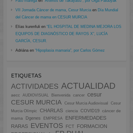
Fato marega
en
“Arteritis de Takayasu”, por Olga Palubyak
VII Jornada Cáncer de mama, Cesur Murcia
en
Día Mundial
del Cáncer de mama en CESUR MURCIA
Elías kurenfuli
en
“EL HOSPITAL DE MEDINA MEJORA LOS
EQUIPOS DE DIAGNÓSTICO DE RAYOS X”, LUCÍA
GARCÍA, CESUR.
Adriána
en
“Hipoplasia mamaria”, por Carlos Gómez
ETIQUETAS
ACTUALIDAD
ACTIVIDADES
cesur
aecc
AUDIOVISUAL
Bienvenida
cancer
CESUR MURCIA
Cesur Murcia Audiovisual
Cesur
CHARLAS
COVID19
cáncer de
Murcia Olímpic
ciencia
ENFERMEDADES
Dgenes
mama
EMPRESA
EVENTOS
FORMACION
RARAS
FCT