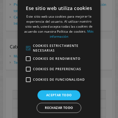
Prácticas de Radiología Simple en Cesur Murcia. Protección
Ese sitio web utiliza cookies
total frente a Covid19
enero 26, 2021
Este sitio web usa cookies para mejorar la
Cesur Murcia: Premio Especial FP, XIII Congreso
experiencia del usuario. Al utilizar nuestro
Internacional Enfermedades raras
noviembre 26, 2020
sitio web, usted acepta todas las cookies de
acuerdo con nuestra Política de cookies.
Más
información
COOKIES ESTRICTAMENTE
Categorias
NECESARIAS
Murcia
(281)
COOKIES DE RENDIMIENTO
Tenerife
(20)
COOKIES DE PREFERENCIAS
COOKIES DE FUNCIONALIDAD
AGOSTO 2026
L
M
X
J
V
S
D
ACEPTAR TODO
1
2
RECHAZAR TODO
3
4
5
6
7
8
9