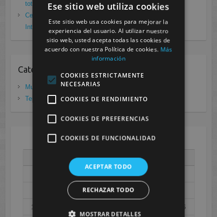
total frente a Covid19
enero 26, 2021
Ese sitio web utiliza cookies
Cesur Murcia: Premio Especial FP, XIII Congreso
Este sitio web usa cookies para mejorar la
Internacional Enfermedades raras
noviembre 26, 2020
experiencia del usuario. Al utilizar nuestro
sitio web, usted acepta todas las cookies de
acuerdo con nuestra Política de cookies.
Más
información
Categorias
COOKIES ESTRICTAMENTE
NECESARIAS
Murcia
(281)
COOKIES DE RENDIMIENTO
Tenerife
(20)
COOKIES DE PREFERENCIAS
COOKIES DE FUNCIONALIDAD
AGOSTO 2026
L
M
X
J
V
S
D
ACEPTAR TODO
1
2
RECHAZAR TODO
3
4
5
6
7
8
9
10
11
12
13
14
15
16
MOSTRAR DETALLES