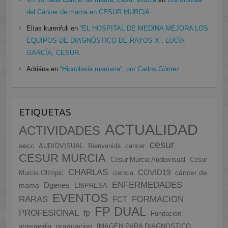
del Cáncer de mama en CESUR MURCIA
Elías kurenfuli
en
“EL HOSPITAL DE MEDINA MEJORA LOS
EQUIPOS DE DIAGNÓSTICO DE RAYOS X”, LUCÍA
GARCÍA, CESUR.
Adriána
en
“Hipoplasia mamaria”, por Carlos Gómez
ETIQUETAS
ACTUALIDAD
ACTIVIDADES
cesur
aecc
AUDIOVISUAL
Bienvenida
cancer
CESUR MURCIA
Cesur Murcia Audiovisual
Cesur
CHARLAS
COVID19
cáncer de
Murcia Olímpic
ciencia
ENFERMEDADES
Dgenes
mama
EMPRESA
EVENTOS
FORMACION
RARAS
FCT
FP DUAL
PROFESIONAL
fp
Fundación
graduacion
atresmedia
IMAGEN PARA DIAGNOSTICO