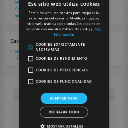
total frente a Covid19
enero 26, 2021
Ese sitio web utiliza cookies
Cesur Murcia: Premio Especial FP, XIII Congreso
Este sitio web usa cookies para mejorar la
Internacional Enfermedades raras
noviembre 26, 2020
experiencia del usuario. Al utilizar nuestro
sitio web, usted acepta todas las cookies de
acuerdo con nuestra Política de cookies.
Más
información
Categorias
COOKIES ESTRICTAMENTE
NECESARIAS
Murcia
(281)
COOKIES DE RENDIMIENTO
Tenerife
(20)
COOKIES DE PREFERENCIAS
COOKIES DE FUNCIONALIDAD
AGOSTO 2026
L
M
X
J
V
S
D
ACEPTAR TODO
1
2
RECHAZAR TODO
3
4
5
6
7
8
9
10
11
12
13
14
15
16
MOSTRAR DETALLES