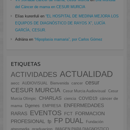
del Cáncer de mama en CESUR MURCIA
Elías kurenfuli
en
“EL HOSPITAL DE MEDINA MEJORA LOS
EQUIPOS DE DIAGNÓSTICO DE RAYOS X”, LUCÍA
GARCÍA, CESUR.
Adriána
en
“Hipoplasia mamaria”, por Carlos Gómez
ETIQUETAS
ACTUALIDAD
ACTIVIDADES
cesur
aecc
AUDIOVISUAL
Bienvenida
cancer
CESUR MURCIA
Cesur Murcia Audiovisual
Cesur
CHARLAS
COVID19
cáncer de
Murcia Olímpic
ciencia
ENFERMEDADES
Dgenes
mama
EMPRESA
EVENTOS
FORMACION
RARAS
FCT
FP DUAL
PROFESIONAL
fp
Fundación
graduacion
atresmedia
IMAGEN PARA DIAGNOSTICO