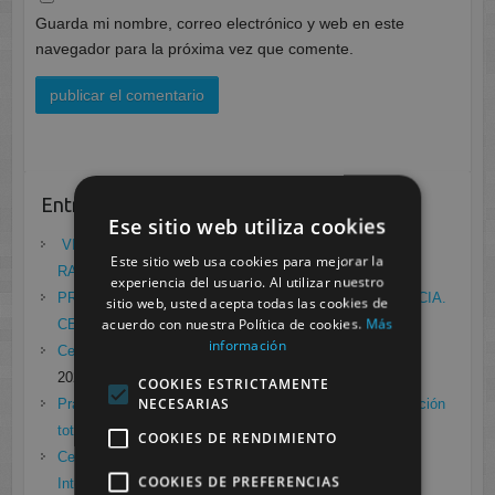
Guarda mi nombre, correo electrónico y web en este
navegador para la próxima vez que comente.
Entradas recientes
Ese sitio web utiliza cookies
VII ENCUENTRO DE EMPRESA FCT/DUAL:
Este sitio web usa cookies para mejorar la
RADIODIAGNÓSTICO
mayo 21, 2021
experiencia del usuario. Al utilizar nuestro
PRÁCTICAS EN EL LABORATORIO DE RADIOFARMACIA.
sitio web, usted acepta todas las cookies de
acuerdo con nuestra Política de cookies.
Más
CESUR MURCIA
febrero 4, 2021
información
Cesur Murcia en directo con Pedro G. Aguado.
enero 28,
2021
COOKIES ESTRICTAMENTE
NECESARIAS
Prácticas de Radiología Simple en Cesur Murcia. Protección
total frente a Covid19
enero 26, 2021
COOKIES DE RENDIMIENTO
Cesur Murcia: Premio Especial FP, XIII Congreso
COOKIES DE PREFERENCIAS
Internacional Enfermedades raras
noviembre 26, 2020