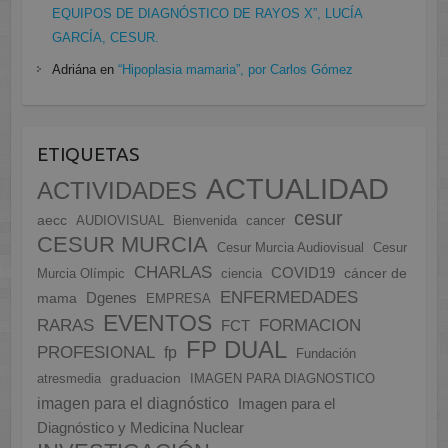
EQUIPOS DE DIAGNÓSTICO DE RAYOS X”, LUCÍA
GARCÍA, CESUR.
Adriána
en
“Hipoplasia mamaria”, por Carlos Gómez
ETIQUETAS
ACTUALIDAD
ACTIVIDADES
cesur
aecc
AUDIOVISUAL
Bienvenida
cancer
CESUR MURCIA
Cesur Murcia Audiovisual
Cesur
CHARLAS
COVID19
cáncer de
Murcia Olímpic
ciencia
ENFERMEDADES
Dgenes
mama
EMPRESA
EVENTOS
FORMACION
RARAS
FCT
FP DUAL
PROFESIONAL
fp
Fundación
graduacion
atresmedia
IMAGEN PARA DIAGNOSTICO
imagen para el diagnóstico
Imagen para el
Diagnóstico y Medicina Nuclear