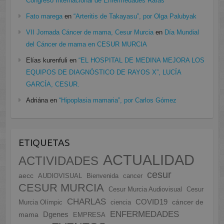
Congreso Internacional de Enfermedades Raras
Fato marega
en
“Arteritis de Takayasu”, por Olga Palubyak
VII Jornada Cáncer de mama, Cesur Murcia
en
Día Mundial
del Cáncer de mama en CESUR MURCIA
Elías kurenfuli
en
“EL HOSPITAL DE MEDINA MEJORA LOS
EQUIPOS DE DIAGNÓSTICO DE RAYOS X”, LUCÍA
GARCÍA, CESUR.
Adriána
en
“Hipoplasia mamaria”, por Carlos Gómez
ETIQUETAS
ACTUALIDAD
ACTIVIDADES
cesur
aecc
AUDIOVISUAL
Bienvenida
cancer
CESUR MURCIA
Cesur Murcia Audiovisual
Cesur
CHARLAS
COVID19
cáncer de
Murcia Olímpic
ciencia
ENFERMEDADES
Dgenes
mama
EMPRESA