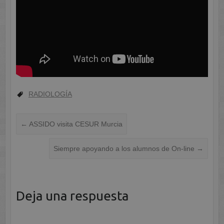
RADIOLOGÍA
←
ASSIDO visita CESUR Murcia
Siempre apoyando a los alumnos de On-line
→
Deja una respuesta