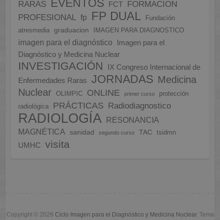
EVENTOS
FORMACION
RARAS
FCT
FP DUAL
PROFESIONAL
fp
Fundación
graduacion
atresmedia
IMAGEN PARA DIAGNOSTICO
imagen para el diagnóstico
Imagen para el
Diagnóstico y Medicina Nuclear
INVESTIGACIÓN
IX Congreso Internacional de
JORNADAS
Medicina
Enfermedades Raras
Nuclear
ONLINE
OLIMPIC
protección
primer curso
PRÁCTICAS
Radiodiagnostico
radiológica
RADIOLOGÍA
RESONANCIA
MAGNÉTICA
sanidad
TAC
tsidmn
segundo curso
visita
UMHC
Copyright © 2026
Ciclo Imagen para el Diagnóstico y Medicina Nuclear
. Tema