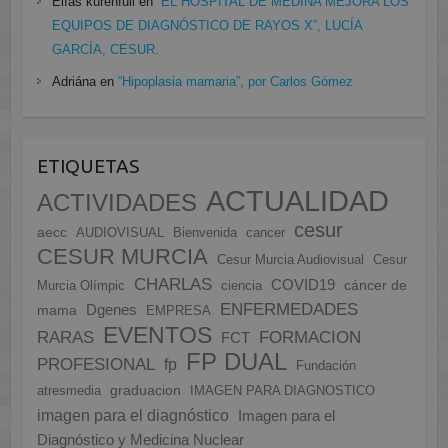
Elías kurenfuli
en
“EL HOSPITAL DE MEDINA MEJORA LOS
EQUIPOS DE DIAGNÓSTICO DE RAYOS X”, LUCÍA
GARCÍA, CESUR.
Adriána
en
“Hipoplasia mamaria”, por Carlos Gómez
ETIQUETAS
ACTUALIDAD
ACTIVIDADES
cesur
aecc
AUDIOVISUAL
Bienvenida
cancer
CESUR MURCIA
Cesur Murcia Audiovisual
Cesur
CHARLAS
COVID19
cáncer de
Murcia Olímpic
ciencia
ENFERMEDADES
Dgenes
mama
EMPRESA
EVENTOS
FORMACION
RARAS
FCT
FP DUAL
PROFESIONAL
fp
Fundación
graduacion
atresmedia
IMAGEN PARA DIAGNOSTICO
imagen para el diagnóstico
Imagen para el
Diagnóstico y Medicina Nuclear