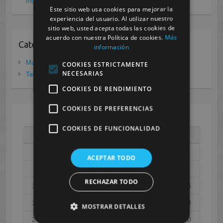
Internacional Enfermedades raras
noviembre 26, 2020
Este sitio web usa cookies para mejorar la
experiencia del usuario. Al utilizar nuestro
sitio web, usted acepta todas las cookies de
acuerdo con nuestra Política de cookies.
Más
Categorias
información
Murcia
(281)
COOKIES ESTRICTAMENTE
NECESARIAS
Tenerife
(20)
COOKIES DE RENDIMIENTO
COOKIES DE PREFERENCIAS
AGOSTO 2026
COOKIES DE FUNCIONALIDAD
L
M
X
J
V
S
D
1
2
ACEPTAR TODO
3
4
5
6
7
8
9
RECHAZAR TODO
10
11
12
13
14
15
16
17
18
19
20
21
22
23
MOSTRAR DETALLES
24
25
26
27
28
29
30