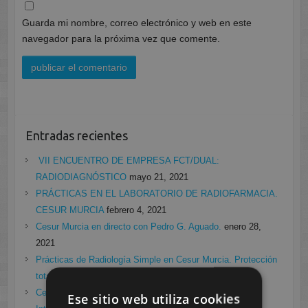
Guarda mi nombre, correo electrónico y web en este
navegador para la próxima vez que comente.
Entradas recientes
VII ENCUENTRO DE EMPRESA FCT/DUAL:
RADIODIAGNÓSTICO
mayo 21, 2021
PRÁCTICAS EN EL LABORATORIO DE RADIOFARMACIA.
CESUR MURCIA
febrero 4, 2021
Cesur Murcia en directo con Pedro G. Aguado.
enero 28,
2021
Prácticas de Radiología Simple en Cesur Murcia. Protección
total frente a Covid19
enero 26, 2021
Cesur Murcia: Premio Especial FP, XIII Congreso
Ese sitio web utiliza cookies