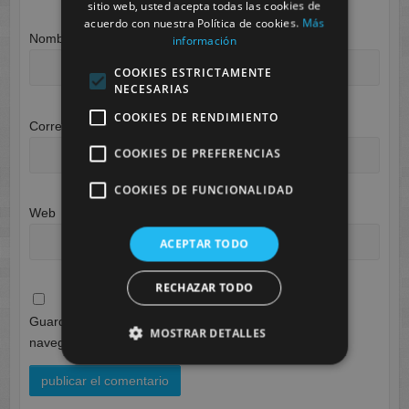
sitio web, usted acepta todas las cookies de
acuerdo con nuestra Política de cookies.
Más
Nombre
*
información
COOKIES ESTRICTAMENTE
NECESARIAS
COOKIES DE RENDIMIENTO
Correo electrónico
*
COOKIES DE PREFERENCIAS
COOKIES DE FUNCIONALIDAD
Web
ACEPTAR TODO
RECHAZAR TODO
Guarda mi nombre, correo electrónico y web en este
MOSTRAR DETALLES
navegador para la próxima vez que comente.