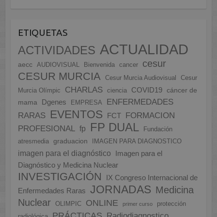
ETIQUETAS
ACTUALIDAD
ACTIVIDADES
cesur
aecc
AUDIOVISUAL
Bienvenida
cancer
CESUR MURCIA
Cesur Murcia Audiovisual
Cesur
CHARLAS
COVID19
cáncer de
Murcia Olímpic
ciencia
ENFERMEDADES
Dgenes
mama
EMPRESA
EVENTOS
FORMACION
RARAS
FCT
FP DUAL
PROFESIONAL
fp
Fundación
graduacion
atresmedia
IMAGEN PARA DIAGNOSTICO
imagen para el diagnóstico
Imagen para el
Diagnóstico y Medicina Nuclear
INVESTIGACIÓN
IX Congreso Internacional de
JORNADAS
Medicina
Enfermedades Raras
Nuclear
ONLINE
OLIMPIC
protección
primer curso
PRÁCTICAS
Radiodiagnostico
radiológica