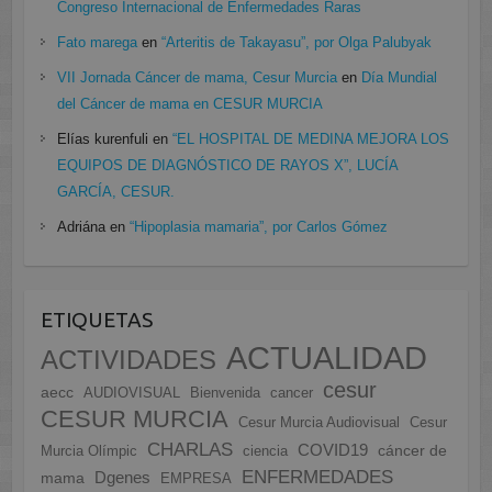
Congreso Internacional de Enfermedades Raras
Fato marega
en
“Arteritis de Takayasu”, por Olga Palubyak
VII Jornada Cáncer de mama, Cesur Murcia
en
Día Mundial
del Cáncer de mama en CESUR MURCIA
Elías kurenfuli
en
“EL HOSPITAL DE MEDINA MEJORA LOS
EQUIPOS DE DIAGNÓSTICO DE RAYOS X”, LUCÍA
GARCÍA, CESUR.
Adriána
en
“Hipoplasia mamaria”, por Carlos Gómez
ETIQUETAS
ACTUALIDAD
ACTIVIDADES
cesur
aecc
AUDIOVISUAL
Bienvenida
cancer
CESUR MURCIA
Cesur Murcia Audiovisual
Cesur
CHARLAS
COVID19
cáncer de
Murcia Olímpic
ciencia
ENFERMEDADES
Dgenes
mama
EMPRESA