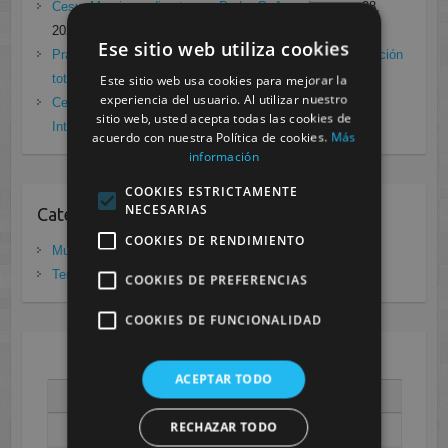
Cesur Murcia en directo con Pedro G. Aguado.
enero 28,
2021
Ese sitio web utiliza cookies
Prácticas de Radiología Simple en Cesur Murcia. Protección
total frente a Covid19
enero 26, 2021
Este sitio web usa cookies para mejorar la
experiencia del usuario. Al utilizar nuestro
Cesur Murcia: Premio Especial FP, XIII Congreso
sitio web, usted acepta todas las cookies de
Internacional Enfermedades raras
noviembre 26, 2020
acuerdo con nuestra Política de cookies.
Más
información
COOKIES ESTRICTAMENTE
NECESARIAS
Categorias
COOKIES DE RENDIMIENTO
Murcia
(281)
Tenerife
(20)
COOKIES DE PREFERENCIAS
COOKIES DE FUNCIONALIDAD
AGOSTO 2026
ACEPTAR TODO
L
M
X
J
V
S
D
RECHAZAR TODO
1
2