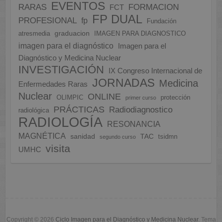
EVENTOS
FORMACION
RARAS
FCT
FP DUAL
PROFESIONAL
fp
Fundación
graduacion
atresmedia
IMAGEN PARA DIAGNOSTICO
imagen para el diagnóstico
Imagen para el
Diagnóstico y Medicina Nuclear
INVESTIGACIÓN
IX Congreso Internacional de
JORNADAS
Medicina
Enfermedades Raras
Nuclear
ONLINE
OLIMPIC
protección
primer curso
PRÁCTICAS
Radiodiagnostico
radiológica
RADIOLOGÍA
RESONANCIA
MAGNÉTICA
sanidad
TAC
tsidmn
segundo curso
visita
UMHC
Copyright © 2026
Ciclo Imagen para el Diagnóstico y Medicina Nuclear
. Tema