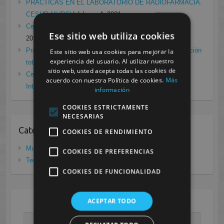
PRÁCTICAS EN EL LABORATORIO DE RADIOFARMACIA.
CESUR MURCIA
febrero 4, 2021
Cesur Murcia en directo con Pedro G. Aguado.
enero 28,
Ese sitio web utiliza cookies
2021
Prácticas de Radiología Simple en Cesur Murcia. Protección
Este sitio web usa cookies para mejorar la
experiencia del usuario. Al utilizar nuestro
total frente a Covid19
enero 26, 2021
sitio web, usted acepta todas las cookies de
Cesur Murcia: Premio Especial FP, XIII Congreso
acuerdo con nuestra Política de cookies.
Más
Internacional Enfermedades raras
noviembre 26, 2020
información
COOKIES ESTRICTAMENTE
NECESARIAS
Categorias
COOKIES DE RENDIMIENTO
Murcia
(281)
COOKIES DE PREFERENCIAS
Tenerife
(20)
COOKIES DE FUNCIONALIDAD
ACEPTAR TODO
AGOSTO 2026
L
M
X
J
V
S
D