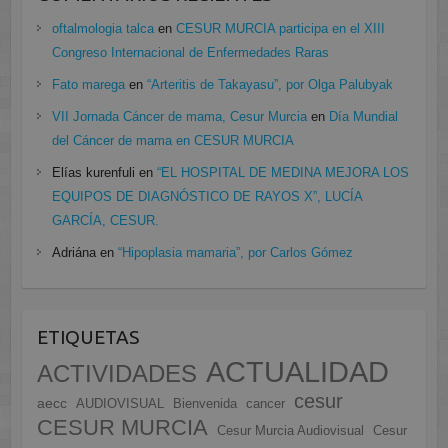
oftalmologia talca
en
CESUR MURCIA participa en el XIII
Congreso Internacional de Enfermedades Raras
Fato marega
en
“Arteritis de Takayasu”, por Olga Palubyak
VII Jornada Cáncer de mama, Cesur Murcia
en
Día Mundial
del Cáncer de mama en CESUR MURCIA
Elías kurenfuli
en
“EL HOSPITAL DE MEDINA MEJORA LOS
EQUIPOS DE DIAGNÓSTICO DE RAYOS X”, LUCÍA
GARCÍA, CESUR.
Adriána
en
“Hipoplasia mamaria”, por Carlos Gómez
ETIQUETAS
ACTUALIDAD
ACTIVIDADES
cesur
aecc
AUDIOVISUAL
Bienvenida
cancer
CESUR MURCIA
Cesur Murcia Audiovisual
Cesur