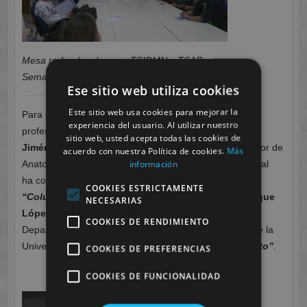
Mesa redonda, alumnos TSIDMN y TSAP,
Semana de la Ciencia.
Ese sitio web utiliza cookies
Este sitio web usa cookies para mejorar la
Para clausurar las jornadas, han recibido a
experiencia del usuario. Al utilizar nuestro
profesionales como
Dña. Sara Sánchez
sitio web, usted acepta todas las cookies de
Jiménez,
Estudiante de segundo curso Técnico Superior de
acuerdo con nuestra Política de cookies.
Más
información
Anatomía Patológica y Citología de Cesur Murcia, la cual
ha compartido, con los alumnos, sus conocimientos de
COOKIES ESTRICTAMENTE
“Columna, cráneo y pelvis”
y, para finalizar,
D. Enrique
NECESARIAS
López Nicolás
,
Técnico Especialista de Laboratorio,
COOKIES DE RENDIMIENTO
Departamento de Anatomía Humana y Psicobiología de la
Universidad de Murcia ha expuesto
“Embalsamamiento”
.
COOKIES DE PREFERENCIAS
COOKIES DE FUNCIONALIDAD