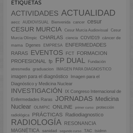
ETIQUETAS
ACTUALIDAD
ACTIVIDADES
cesur
aecc
AUDIOVISUAL
Bienvenida
cancer
CESUR MURCIA
Cesur Murcia Audiovisual
Cesur
CHARLAS
COVID19
cáncer de
Murcia Olímpic
ciencia
ENFERMEDADES
Dgenes
mama
EMPRESA
EVENTOS
FORMACION
RARAS
FCT
FP DUAL
PROFESIONAL
fp
Fundación
graduacion
atresmedia
IMAGEN PARA DIAGNOSTICO
imagen para el diagnóstico
Imagen para el
Diagnóstico y Medicina Nuclear
INVESTIGACIÓN
IX Congreso Internacional de
JORNADAS
Medicina
Enfermedades Raras
Nuclear
ONLINE
OLIMPIC
protección
primer curso
PRÁCTICAS
Radiodiagnostico
radiológica
RADIOLOGÍA
RESONANCIA
MAGNÉTICA
sanidad
TAC
tsidmn
segundo curso