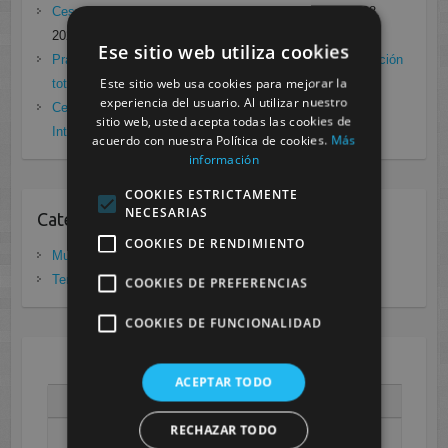
Cesur Murcia en directo con Pedro G. Aguado.
enero 28,
2021
Ese sitio web utiliza cookies
Prácticas de Radiología Simple en Cesur Murcia. Protección
Este sitio web usa cookies para mejorar la
total frente a Covid19
enero 26, 2021
experiencia del usuario. Al utilizar nuestro
Cesur Murcia: Premio Especial FP, XIII Congreso
sitio web, usted acepta todas las cookies de
Internacional Enfermedades raras
noviembre 26, 2020
acuerdo con nuestra Política de cookies.
Más
información
COOKIES ESTRICTAMENTE
NECESARIAS
Categorias
COOKIES DE RENDIMIENTO
Murcia
(281)
Tenerife
(20)
COOKIES DE PREFERENCIAS
COOKIES DE FUNCIONALIDAD
AGOSTO 2026
ACEPTAR TODO
L
M
X
J
V
S
D
RECHAZAR TODO
1
2