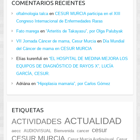
COMENTARIOS RECIENTES
oftalmologia talca
en
CESUR MURCIA participa en el XIII
Congreso Internacional de Enfermedades Raras
Fato marega
en
“Arteritis de Takayasu”, por Olga Palubyak
VII Jornada Cáncer de mama, Cesur Murcia
en
Día Mundial
del Cáncer de mama en CESUR MURCIA
Elías kurenfuli
en
“EL HOSPITAL DE MEDINA MEJORA LOS
EQUIPOS DE DIAGNÓSTICO DE RAYOS X”, LUCÍA
GARCÍA, CESUR.
Adriána
en
“Hipoplasia mamaria”, por Carlos Gómez
ETIQUETAS
ACTUALIDAD
ACTIVIDADES
cesur
aecc
AUDIOVISUAL
Bienvenida
cancer
CESUR MURCIA
Cesur Murcia Audiovisual
Cesur