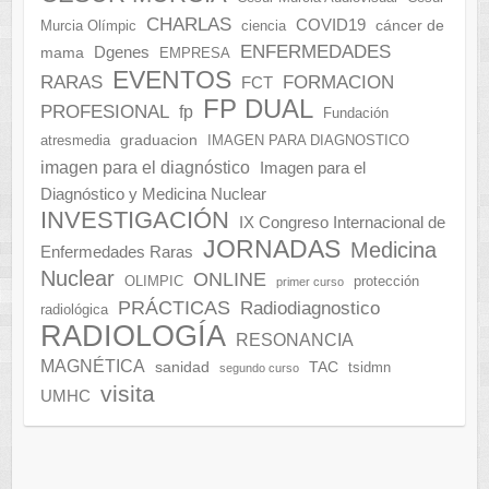
CHARLAS
COVID19
cáncer de
Murcia Olímpic
ciencia
ENFERMEDADES
Dgenes
mama
EMPRESA
EVENTOS
FORMACION
RARAS
FCT
FP DUAL
PROFESIONAL
fp
Fundación
graduacion
atresmedia
IMAGEN PARA DIAGNOSTICO
imagen para el diagnóstico
Imagen para el
Diagnóstico y Medicina Nuclear
INVESTIGACIÓN
IX Congreso Internacional de
JORNADAS
Medicina
Enfermedades Raras
Nuclear
ONLINE
OLIMPIC
protección
primer curso
PRÁCTICAS
Radiodiagnostico
radiológica
RADIOLOGÍA
RESONANCIA
MAGNÉTICA
sanidad
TAC
tsidmn
segundo curso
visita
UMHC