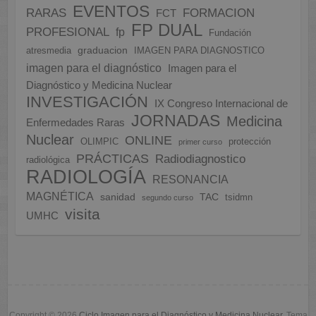
EVENTOS
FORMACION
RARAS
FCT
FP DUAL
PROFESIONAL
fp
Fundación
graduacion
atresmedia
IMAGEN PARA DIAGNOSTICO
imagen para el diagnóstico
Imagen para el
Diagnóstico y Medicina Nuclear
INVESTIGACIÓN
IX Congreso Internacional de
JORNADAS
Medicina
Enfermedades Raras
Nuclear
ONLINE
OLIMPIC
protección
primer curso
PRÁCTICAS
Radiodiagnostico
radiológica
RADIOLOGÍA
RESONANCIA
MAGNÉTICA
sanidad
TAC
tsidmn
segundo curso
visita
UMHC
Copyright © 2026
Ciclo Imagen para el Diagnóstico y Medicina Nuclear
. Tema