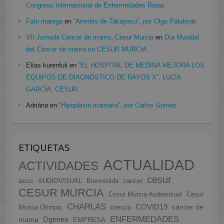
Congreso Internacional de Enfermedades Raras
Fato marega
en
“Arteritis de Takayasu”, por Olga Palubyak
VII Jornada Cáncer de mama, Cesur Murcia
en
Día Mundial
del Cáncer de mama en CESUR MURCIA
Elías kurenfuli
en
“EL HOSPITAL DE MEDINA MEJORA LOS
EQUIPOS DE DIAGNÓSTICO DE RAYOS X”, LUCÍA
GARCÍA, CESUR.
Adriána
en
“Hipoplasia mamaria”, por Carlos Gómez
ETIQUETAS
ACTUALIDAD
ACTIVIDADES
cesur
aecc
AUDIOVISUAL
Bienvenida
cancer
CESUR MURCIA
Cesur Murcia Audiovisual
Cesur
CHARLAS
COVID19
cáncer de
Murcia Olímpic
ciencia
ENFERMEDADES
Dgenes
mama
EMPRESA