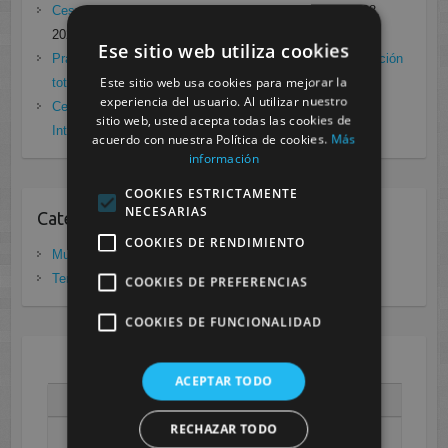
Cesur Murcia en directo con Pedro G. Aguado.
enero 28,
2021
Ese sitio web utiliza cookies
Prácticas de Radiología Simple en Cesur Murcia. Protección
Este sitio web usa cookies para mejorar la
total frente a Covid19
enero 26, 2021
experiencia del usuario. Al utilizar nuestro
Cesur Murcia: Premio Especial FP, XIII Congreso
sitio web, usted acepta todas las cookies de
Internacional Enfermedades raras
noviembre 26, 2020
acuerdo con nuestra Política de cookies.
Más
información
COOKIES ESTRICTAMENTE
NECESARIAS
Categorias
COOKIES DE RENDIMIENTO
Murcia
(281)
Tenerife
(20)
COOKIES DE PREFERENCIAS
COOKIES DE FUNCIONALIDAD
AGOSTO 2026
ACEPTAR TODO
L
M
X
J
V
S
D
RECHAZAR TODO
1
2