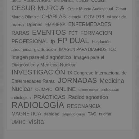
aecc
AUDIOVISUAL
Bienvenida
cancer
CESUR MURCIA
Cesur Murcia Audiovisual
Cesur
CHARLAS
COVID19
cáncer de
Murcia Olímpic
ciencia
ENFERMEDADES
Dgenes
mama
EMPRESA
EVENTOS
FORMACION
RARAS
FCT
FP DUAL
PROFESIONAL
fp
Fundación
graduacion
atresmedia
IMAGEN PARA DIAGNOSTICO
imagen para el diagnóstico
Imagen para el
Diagnóstico y Medicina Nuclear
INVESTIGACIÓN
IX Congreso Internacional de
JORNADAS
Medicina
Enfermedades Raras
Nuclear
ONLINE
OLIMPIC
protección
primer curso
PRÁCTICAS
Radiodiagnostico
radiológica
RADIOLOGÍA
RESONANCIA
MAGNÉTICA
sanidad
TAC
tsidmn
segundo curso
visita
UMHC