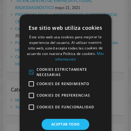
VII ENCUENTRO DE EMPRESA FCT/DUAL:
RADIODIAGNÓSTICO
mayo 21, 2021
PRÁCTICAS EN EL LABORATORIO DE RADIOFARMACIA.
CESUR MURCIA
febrero 4, 2021
Ese sitio web utiliza cookies
Cesur Murcia en directo con Pedro G. Aguado.
enero 28,
2021
Este sitio web usa cookies para mejorar la
experiencia del usuario. Al utilizar nuestro
Prácticas de Radiología Simple en Cesur Murcia. Protección
sitio web, usted acepta todas las cookies de
total frente a Covid19
enero 26, 2021
acuerdo con nuestra Política de cookies.
Más
Cesur Murcia: Premio Especial FP, XIII Congreso
información
Internacional Enfermedades raras
noviembre 26, 2020
COOKIES ESTRICTAMENTE
NECESARIAS
COOKIES DE RENDIMIENTO
Categorias
COOKIES DE PREFERENCIAS
Murcia
(281)
COOKIES DE FUNCIONALIDAD
Tenerife
(20)
ACEPTAR TODO