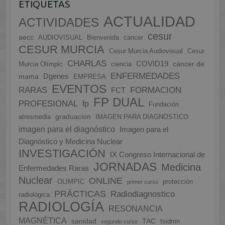
ETIQUETAS
ACTUALIDAD
ACTIVIDADES
cesur
aecc
AUDIOVISUAL
Bienvenida
cancer
CESUR MURCIA
Cesur Murcia Audiovisual
Cesur
CHARLAS
COVID19
cáncer de
Murcia Olímpic
ciencia
ENFERMEDADES
Dgenes
mama
EMPRESA
EVENTOS
FORMACION
RARAS
FCT
FP DUAL
PROFESIONAL
fp
Fundación
graduacion
atresmedia
IMAGEN PARA DIAGNOSTICO
imagen para el diagnóstico
Imagen para el
Diagnóstico y Medicina Nuclear
INVESTIGACIÓN
IX Congreso Internacional de
JORNADAS
Medicina
Enfermedades Raras
Nuclear
ONLINE
OLIMPIC
protección
primer curso
PRÁCTICAS
Radiodiagnostico
radiológica
RADIOLOGÍA
RESONANCIA
MAGNÉTICA
sanidad
TAC
tsidmn
segundo curso