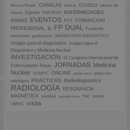
CHARLAS
COVID19
cáncer de
Murcia Olímpic
ciencia
ENFERMEDADES
Dgenes
mama
EMPRESA
EVENTOS
FORMACION
RARAS
FCT
FP DUAL
PROFESIONAL
fp
Fundación
graduacion
atresmedia
IMAGEN PARA DIAGNOSTICO
imagen para el diagnóstico
Imagen para el
Diagnóstico y Medicina Nuclear
INVESTIGACIÓN
IX Congreso Internacional de
JORNADAS
Medicina
Enfermedades Raras
Nuclear
ONLINE
OLIMPIC
protección
primer curso
PRÁCTICAS
Radiodiagnostico
radiológica
RADIOLOGÍA
RESONANCIA
MAGNÉTICA
sanidad
TAC
tsidmn
segundo curso
visita
UMHC