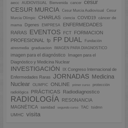
cesur
aecc
AUDIOVISUAL
Bienvenida
cancer
CESUR MURCIA
Cesur Murcia Audiovisual
Cesur
CHARLAS
COVID19
cáncer de
Murcia Olímpic
ciencia
ENFERMEDADES
Dgenes
mama
EMPRESA
EVENTOS
FORMACION
RARAS
FCT
FP DUAL
PROFESIONAL
fp
Fundación
graduacion
atresmedia
IMAGEN PARA DIAGNOSTICO
imagen para el diagnóstico
Imagen para el
Diagnóstico y Medicina Nuclear
INVESTIGACIÓN
IX Congreso Internacional de
JORNADAS
Medicina
Enfermedades Raras
Nuclear
ONLINE
OLIMPIC
protección
primer curso
PRÁCTICAS
Radiodiagnostico
radiológica
RADIOLOGÍA
RESONANCIA
MAGNÉTICA
sanidad
TAC
tsidmn
segundo curso
visita
UMHC