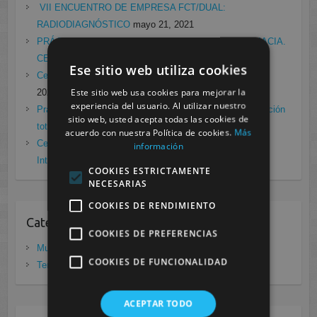
VII ENCUENTRO DE EMPRESA FCT/DUAL:
RADIODIAGNÓSTICO
mayo 21, 2021
PRÁCTICAS EN EL LABORATORIO DE RADIOFARMACIA.
CESUR MURCIA
febrero 4, 2021
Ese sitio web utiliza cookies
Cesur Murcia en directo con Pedro G. Aguado.
enero 28,
Este sitio web usa cookies para mejorar la
2021
experiencia del usuario. Al utilizar nuestro
Prácticas de Radiología Simple en Cesur Murcia. Protección
sitio web, usted acepta todas las cookies de
total frente a Covid19
enero 26, 2021
acuerdo con nuestra Política de cookies.
Más
Cesur Murcia: Premio Especial FP, XIII Congreso
información
Internacional Enfermedades raras
noviembre 26, 2020
COOKIES ESTRICTAMENTE
NECESARIAS
COOKIES DE RENDIMIENTO
Categorias
COOKIES DE PREFERENCIAS
Murcia
(281)
COOKIES DE FUNCIONALIDAD
Tenerife
(20)
ACEPTAR TODO