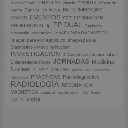
CHARLAS
COVID19
cáncer de
Murcia Olímpic
ciencia
ENFERMEDADES
Dgenes
mama
EMPRESA
EVENTOS
FORMACION
RARAS
FCT
FP DUAL
PROFESIONAL
fp
Fundación
graduacion
atresmedia
IMAGEN PARA DIAGNOSTICO
imagen para el diagnóstico
Imagen para el
Diagnóstico y Medicina Nuclear
INVESTIGACIÓN
IX Congreso Internacional de
JORNADAS
Medicina
Enfermedades Raras
Nuclear
ONLINE
OLIMPIC
protección
primer curso
PRÁCTICAS
Radiodiagnostico
radiológica
RADIOLOGÍA
RESONANCIA
MAGNÉTICA
sanidad
TAC
tsidmn
segundo curso
visita
UMHC