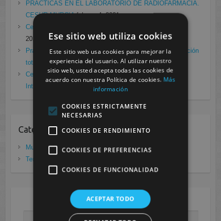
PRÁCTICAS EN EL LABORATORIO DE RADIOFARMACIA.
CESUR MURCIA
febrero 4, 2021
Cesur Murcia en directo con Pedro G. Aguado.
enero 28,
Ese sitio web utiliza cookies
2021
Prácticas de Radiología Simple en Cesur Murcia. Protección
Este sitio web usa cookies para mejorar la
experiencia del usuario. Al utilizar nuestro
total frente a Covid19
enero 26, 2021
sitio web, usted acepta todas las cookies de
Cesur Murcia: Premio Especial FP, XIII Congreso
acuerdo con nuestra Política de cookies.
Más
Internacional Enfermedades raras
noviembre 26, 2020
información
COOKIES ESTRICTAMENTE
NECESARIAS
Categorias
COOKIES DE RENDIMIENTO
Murcia
(281)
COOKIES DE PREFERENCIAS
Tenerife
(20)
COOKIES DE FUNCIONALIDAD
ACEPTAR TODO
AGOSTO 2026
L
M
X
J
V
S
D