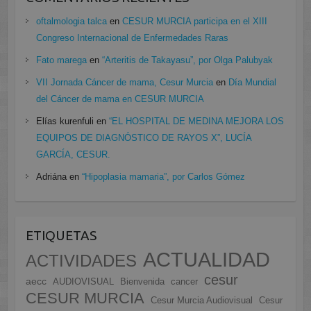
oftalmologia talca
en
CESUR MURCIA participa en el XIII
Congreso Internacional de Enfermedades Raras
Fato marega
en
“Arteritis de Takayasu”, por Olga Palubyak
VII Jornada Cáncer de mama, Cesur Murcia
en
Día Mundial
del Cáncer de mama en CESUR MURCIA
Elías kurenfuli
en
“EL HOSPITAL DE MEDINA MEJORA LOS
EQUIPOS DE DIAGNÓSTICO DE RAYOS X”, LUCÍA
GARCÍA, CESUR.
Adriána
en
“Hipoplasia mamaria”, por Carlos Gómez
ETIQUETAS
ACTUALIDAD
ACTIVIDADES
cesur
aecc
AUDIOVISUAL
Bienvenida
cancer
CESUR MURCIA
Cesur Murcia Audiovisual
Cesur