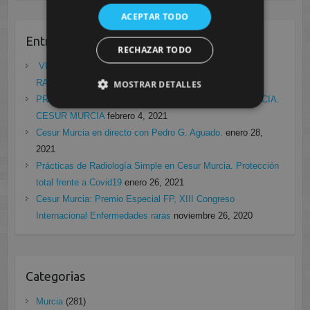
ACEPTAR TODO
Entradas recientes
RECHAZAR TODO
VII ENCUENTRO DE EMPRESA FCT/DUAL:
RADIODIAGNÓSTICO
mayo 21, 2021
MOSTRAR DETALLES
PRÁCTICAS EN EL LABORATORIO DE RADIOFARMACIA.
CESUR MURCIA
febrero 4, 2021
Cesur Murcia en directo con Pedro G. Aguado.
enero 28,
2021
Prácticas de Radiología Simple en Cesur Murcia. Protección
total frente a Covid19
enero 26, 2021
Cesur Murcia: Premio Especial FP, XIII Congreso
Internacional Enfermedades raras
noviembre 26, 2020
Categorias
Murcia
(281)