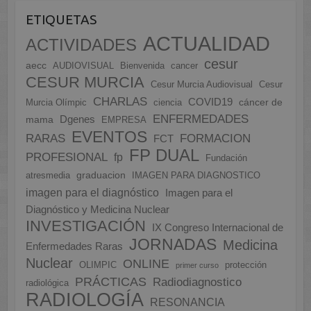
ETIQUETAS
ACTUALIDAD
ACTIVIDADES
cesur
aecc
AUDIOVISUAL
Bienvenida
cancer
CESUR MURCIA
Cesur Murcia Audiovisual
Cesur
CHARLAS
COVID19
cáncer de
Murcia Olímpic
ciencia
ENFERMEDADES
Dgenes
mama
EMPRESA
EVENTOS
FORMACION
RARAS
FCT
FP DUAL
PROFESIONAL
fp
Fundación
graduacion
atresmedia
IMAGEN PARA DIAGNOSTICO
imagen para el diagnóstico
Imagen para el
Diagnóstico y Medicina Nuclear
INVESTIGACIÓN
IX Congreso Internacional de
JORNADAS
Medicina
Enfermedades Raras
Nuclear
ONLINE
OLIMPIC
protección
primer curso
PRÁCTICAS
Radiodiagnostico
radiológica
RADIOLOGÍA
RESONANCIA