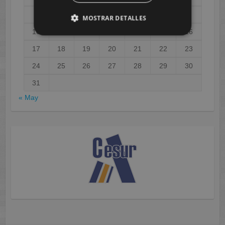
3
4
5
6
7
8
9
MOSTRAR DETALLES
10
11
12
13
14
15
16
17
18
19
20
21
22
23
24
25
26
27
28
29
30
31
« May