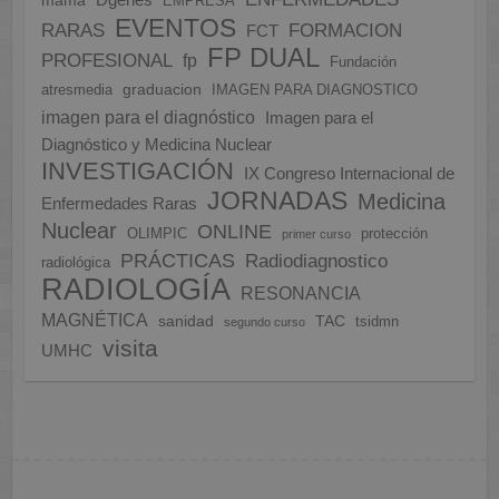
Dgenes
mama
EMPRESA
EVENTOS
FORMACION
RARAS
FCT
FP DUAL
PROFESIONAL
fp
Fundación
graduacion
atresmedia
IMAGEN PARA DIAGNOSTICO
imagen para el diagnóstico
Imagen para el
Diagnóstico y Medicina Nuclear
INVESTIGACIÓN
IX Congreso Internacional de
JORNADAS
Medicina
Enfermedades Raras
Nuclear
ONLINE
OLIMPIC
protección
primer curso
PRÁCTICAS
Radiodiagnostico
radiológica
RADIOLOGÍA
RESONANCIA
MAGNÉTICA
sanidad
TAC
tsidmn
segundo curso
visita
UMHC