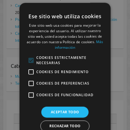
Cesur Murcia en directo con Pedro G. Aguado.
enero 28,
2021
Ese sitio web utiliza cookies
Prácticas de Radiología Simple en Cesur Murcia. Protección
Este sitio web usa cookies para mejorar la
total frente a Covid19
enero 26, 2021
experiencia del usuario. Al utilizar nuestro
Cesur Murcia: Premio Especial FP, XIII Congreso
sitio web, usted acepta todas las cookies de
Internacional Enfermedades raras
noviembre 26, 2020
acuerdo con nuestra Política de cookies.
Más
información
COOKIES ESTRICTAMENTE
NECESARIAS
Categorias
COOKIES DE RENDIMIENTO
Murcia
(281)
COOKIES DE PREFERENCIAS
Tenerife
(20)
COOKIES DE FUNCIONALIDAD
AGOSTO 2026
ACEPTAR TODO
L
M
X
J
V
S
D
RECHAZAR TODO
1
2