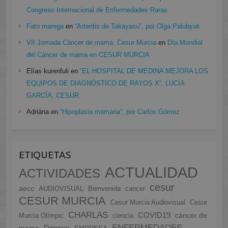
Congreso Internacional de Enfermedades Raras
Fato marega
en
“Arteritis de Takayasu”, por Olga Palubyak
VII Jornada Cáncer de mama, Cesur Murcia
en
Día Mundial
del Cáncer de mama en CESUR MURCIA
Elías kurenfuli
en
“EL HOSPITAL DE MEDINA MEJORA LOS
EQUIPOS DE DIAGNÓSTICO DE RAYOS X”, LUCÍA
GARCÍA, CESUR.
Adriána
en
“Hipoplasia mamaria”, por Carlos Gómez
ETIQUETAS
ACTUALIDAD
ACTIVIDADES
cesur
aecc
AUDIOVISUAL
Bienvenida
cancer
CESUR MURCIA
Cesur Murcia Audiovisual
Cesur
CHARLAS
COVID19
cáncer de
Murcia Olímpic
ciencia
ENFERMEDADES