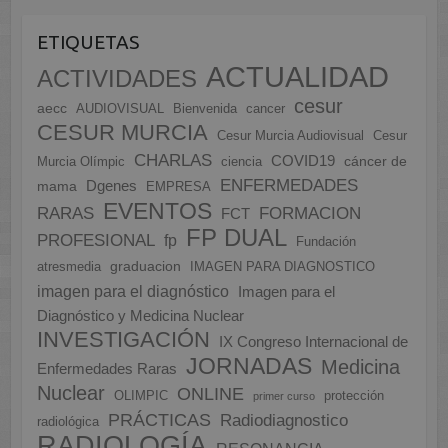
ETIQUETAS
ACTUALIDAD
ACTIVIDADES
cesur
aecc
AUDIOVISUAL
Bienvenida
cancer
CESUR MURCIA
Cesur Murcia Audiovisual
Cesur
CHARLAS
COVID19
cáncer de
Murcia Olímpic
ciencia
ENFERMEDADES
Dgenes
mama
EMPRESA
EVENTOS
FORMACION
RARAS
FCT
FP DUAL
PROFESIONAL
fp
Fundación
graduacion
atresmedia
IMAGEN PARA DIAGNOSTICO
imagen para el diagnóstico
Imagen para el
Diagnóstico y Medicina Nuclear
INVESTIGACIÓN
IX Congreso Internacional de
JORNADAS
Medicina
Enfermedades Raras
Nuclear
ONLINE
OLIMPIC
protección
primer curso
PRÁCTICAS
Radiodiagnostico
radiológica
RADIOLOGÍA