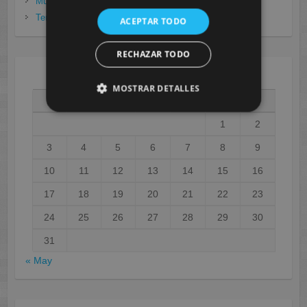
Murcia
(281)
Tenerife
(20)
ACEPTAR TODO
RECHAZAR TODO
AGOSTO 2026
MOSTRAR DETALLES
L
M
X
J
V
S
D
1
2
3
4
5
6
7
8
9
10
11
12
13
14
15
16
17
18
19
20
21
22
23
24
25
26
27
28
29
30
31
« May