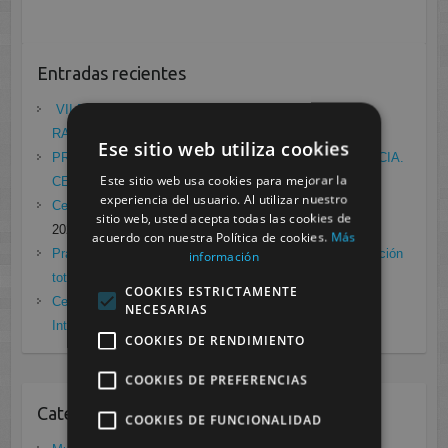
Entradas recientes
VII ENCUENTRO DE EMPRESA FCT/DUAL:
RADIODIAGNÓSTICO
mayo 21, 2021
Ese sitio web utiliza cookies
PRÁCTICAS EN EL LABORATORIO DE RADIOFARMACIA.
Este sitio web usa cookies para mejorar la
CESUR MURCIA
febrero 4, 2021
experiencia del usuario. Al utilizar nuestro
Cesur Murcia en directo con Pedro G. Aguado.
enero 28,
sitio web, usted acepta todas las cookies de
2021
acuerdo con nuestra Política de cookies.
Más
Prácticas de Radiología Simple en Cesur Murcia. Protección
información
total frente a Covid19
enero 26, 2021
COOKIES ESTRICTAMENTE
Cesur Murcia: Premio Especial FP, XIII Congreso
NECESARIAS
Internacional Enfermedades raras
noviembre 26, 2020
COOKIES DE RENDIMIENTO
COOKIES DE PREFERENCIAS
Categorias
COOKIES DE FUNCIONALIDAD