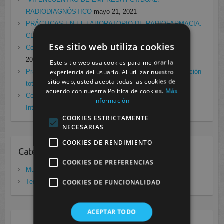
RADIODIAGNÓSTICO
mayo 21, 2021
PRÁCTICAS EN EL LABORATORIO DE RADIOFARMACIA.
CESUR MURCIA
febrero 4, 2021
Ese sitio web utiliza cookies
Cesur Murcia en directo con Pedro G. Aguado.
enero 28,
2021
Este sitio web usa cookies para mejorar la
experiencia del usuario. Al utilizar nuestro
Prácticas de Radiología Simple en Cesur Murcia. Protección
sitio web, usted acepta todas las cookies de
total frente a Covid19
enero 26, 2021
acuerdo con nuestra Política de cookies.
Más
Cesur Murcia: Premio Especial FP, XIII Congreso
información
Internacional Enfermedades raras
noviembre 26, 2020
COOKIES ESTRICTAMENTE
NECESARIAS
COOKIES DE RENDIMIENTO
Categorias
COOKIES DE PREFERENCIAS
Murcia
(281)
COOKIES DE FUNCIONALIDAD
Tenerife
(20)
ACEPTAR TODO