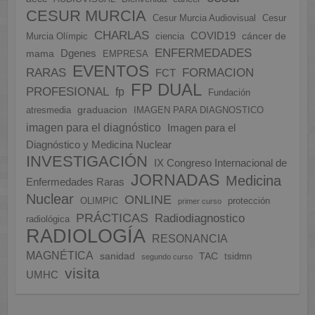
CESUR MURCIA
Cesur Murcia Audiovisual
Cesur
CHARLAS
COVID19
cáncer de
Murcia Olímpic
ciencia
ENFERMEDADES
Dgenes
mama
EMPRESA
EVENTOS
FORMACION
RARAS
FCT
FP DUAL
PROFESIONAL
fp
Fundación
graduacion
atresmedia
IMAGEN PARA DIAGNOSTICO
imagen para el diagnóstico
Imagen para el
Diagnóstico y Medicina Nuclear
INVESTIGACIÓN
IX Congreso Internacional de
JORNADAS
Medicina
Enfermedades Raras
Nuclear
ONLINE
OLIMPIC
protección
primer curso
PRÁCTICAS
Radiodiagnostico
radiológica
RADIOLOGÍA
RESONANCIA
MAGNÉTICA
sanidad
TAC
tsidmn
segundo curso
visita
UMHC