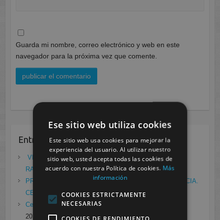
Guarda mi nombre, correo electrónico y web en este
navegador para la próxima vez que comente.
Ese sitio web utiliza cookies
Entradas recientes
Este sitio web usa cookies para mejorar la
experiencia del usuario. Al utilizar nuestro
VII ENCUENTRO DE EMPRESA FCT/DUAL:
sitio web, usted acepta todas las cookies de
acuerdo con nuestra Política de cookies.
Más
RADIODIAGNÓSTICO
mayo 21, 2021
información
PRÁCTICAS EN EL LABORATORIO DE RADIOFARMACIA.
CESUR MURCIA
febrero 4, 2021
COOKIES ESTRICTAMENTE
NECESARIAS
Cesur Murcia en directo con Pedro G. Aguado.
enero 28,
2021
COOKIES DE RENDIMIENTO