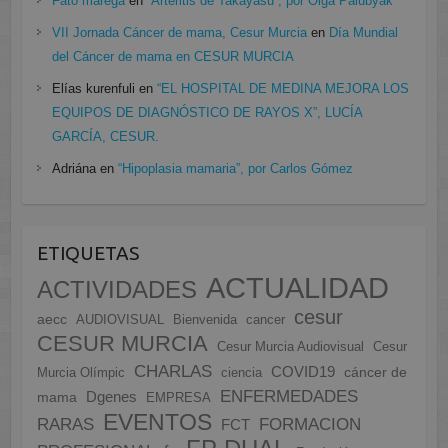
Fato marega
en
“Arteritis de Takayasu”, por Olga Palubyak
VII Jornada Cáncer de mama, Cesur Murcia
en
Día Mundial
del Cáncer de mama en CESUR MURCIA
Elías kurenfuli
en
“EL HOSPITAL DE MEDINA MEJORA LOS
EQUIPOS DE DIAGNÓSTICO DE RAYOS X”, LUCÍA
GARCÍA, CESUR.
Adriána
en
“Hipoplasia mamaria”, por Carlos Gómez
ETIQUETAS
ACTUALIDAD
ACTIVIDADES
cesur
aecc
AUDIOVISUAL
Bienvenida
cancer
CESUR MURCIA
Cesur Murcia Audiovisual
Cesur
CHARLAS
COVID19
cáncer de
Murcia Olímpic
ciencia
ENFERMEDADES
Dgenes
mama
EMPRESA
EVENTOS
FORMACION
RARAS
FCT