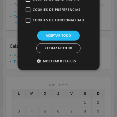
Prácticas de Radiología Simple en Cesur Murcia. Protección
COOKIES DE PREFERENCIAS
total frente a Covid19
enero 26, 2021
Cesur Murcia: Premio Especial FP, XIII Congreso
COOKIES DE FUNCIONALIDAD
Internacional Enfermedades raras
noviembre 26, 2020
ACEPTAR TODO
Categorias
RECHAZAR TODO
Murcia
(281)
MOSTRAR DETALLES
Tenerife
(20)
AGOSTO 2026
L
M
X
J
V
S
D
1
2
3
4
5
6
7
8
9