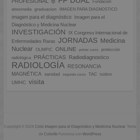
FP DUAL
PROFESIONAL
fp
Fundación
graduacion
atresmedia
IMAGEN PARA DIAGNOSTICO
imagen para el diagnóstico
Imagen para el
Diagnóstico y Medicina Nuclear
INVESTIGACIÓN
IX Congreso Internacional de
JORNADAS
Medicina
Enfermedades Raras
Nuclear
ONLINE
OLIMPIC
protección
primer curso
PRÁCTICAS
Radiodiagnostico
radiológica
RADIOLOGÍA
RESONANCIA
MAGNÉTICA
sanidad
TAC
tsidmn
segundo curso
visita
UMHC
Copyright © 2026
Ciclo Imagen para el Diagnóstico y Medicina Nuclear
. Tema
de
Colorlib
Funciona con
WordPress