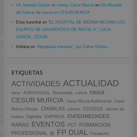
VII Jornada Cáncer de mama, Cesur Murcia
en
Día Mundial
del Cáncer de mama en CESUR MURCIA
Elías kurenfuli
en
“EL HOSPITAL DE MEDINA MEJORA LOS
EQUIPOS DE DIAGNÓSTICO DE RAYOS X”, LUCÍA
GARCÍA, CESUR.
Adriána
en
“Hipoplasia mamaria”, por Carlos Gómez
ETIQUETAS
ACTUALIDAD
ACTIVIDADES
cesur
aecc
AUDIOVISUAL
Bienvenida
cancer
CESUR MURCIA
Cesur Murcia Audiovisual
Cesur
CHARLAS
COVID19
cáncer de
Murcia Olímpic
ciencia
ENFERMEDADES
Dgenes
mama
EMPRESA
EVENTOS
FORMACION
RARAS
FCT
FP DUAL
PROFESIONAL
fp
Fundación