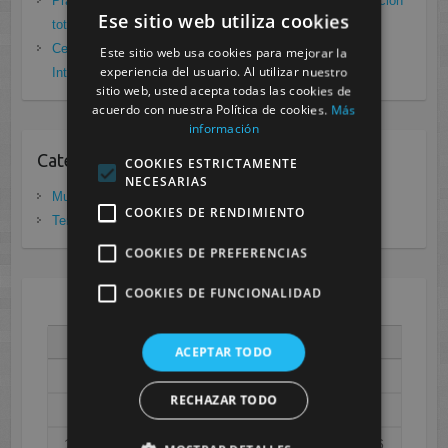
Prácticas de Radiología Simple en Cesur Murcia. Protección
Ese sitio web utiliza cookies
total frente a Covid19
enero 26, 2021
Cesur Murcia: Premio Especial FP, XIII Congreso
Este sitio web usa cookies para mejorar la
experiencia del usuario. Al utilizar nuestro
Internacional Enfermedades raras
noviembre 26, 2020
sitio web, usted acepta todas las cookies de
acuerdo con nuestra Política de cookies.
Más
información
Categorias
COOKIES ESTRICTAMENTE
NECESARIAS
Murcia
(281)
COOKIES DE RENDIMIENTO
Tenerife
(20)
COOKIES DE PREFERENCIAS
COOKIES DE FUNCIONALIDAD
AGOSTO 2026
L
M
X
J
V
S
D
ACEPTAR TODO
1
2
RECHAZAR TODO
3
4
5
6
7
8
9
10
11
12
13
14
15
16