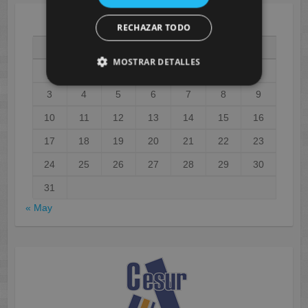
RECHAZAR TODO
AGOSTO 2026
L
M
X
J
V
S
D
MOSTRAR DETALLES
1
2
3
4
5
6
7
8
9
10
11
12
13
14
15
16
17
18
19
20
21
22
23
24
25
26
27
28
29
30
31
« May