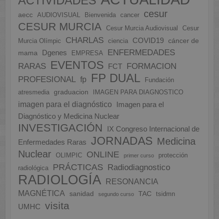
ACTIVIDADES
cesur
aecc
AUDIOVISUAL
Bienvenida
cancer
CESUR MURCIA
Cesur Murcia Audiovisual
Cesur
CHARLAS
COVID19
cáncer de
Murcia Olímpic
ciencia
ENFERMEDADES
Dgenes
mama
EMPRESA
EVENTOS
FORMACION
RARAS
FCT
FP DUAL
PROFESIONAL
fp
Fundación
graduacion
atresmedia
IMAGEN PARA DIAGNOSTICO
imagen para el diagnóstico
Imagen para el
Diagnóstico y Medicina Nuclear
INVESTIGACIÓN
IX Congreso Internacional de
JORNADAS
Medicina
Enfermedades Raras
Nuclear
ONLINE
OLIMPIC
protección
primer curso
PRÁCTICAS
Radiodiagnostico
radiológica
RADIOLOGÍA
RESONANCIA
MAGNÉTICA
sanidad
TAC
tsidmn
segundo curso
visita
UMHC