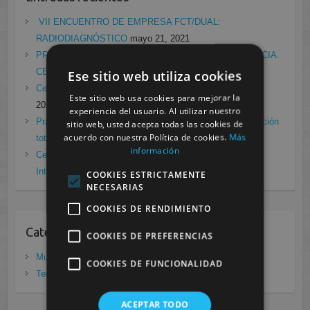
VII ENCUENTRO DE EMPRESA FCT/DUAL:
RADIODIAGNÓSTICO
mayo 21, 2021
PRÁCTICAS EN EL LABORATORIO DE RADIOFARMACIA.
CESUR MURCIA
febrero 4, 2021
Ese sitio web utiliza cookies
Cesur Murcia en directo con Pedro G. Aguado.
enero 28,
Este sitio web usa cookies para mejorar la
2021
experiencia del usuario. Al utilizar nuestro
Prácticas de Radiología Simple en Cesur Murcia. Protección
sitio web, usted acepta todas las cookies de
acuerdo con nuestra Política de cookies.
Más
total frente a Covid19
enero 26, 2021
información
Cesur Murcia: Premio Especial FP, XIII Congreso
Internacional Enfermedades raras
noviembre 26, 2020
COOKIES ESTRICTAMENTE
NECESARIAS
COOKIES DE RENDIMIENTO
Categorias
COOKIES DE PREFERENCIAS
Murcia
(281)
COOKIES DE FUNCIONALIDAD
Tenerife
(20)
ACEPTAR TODO