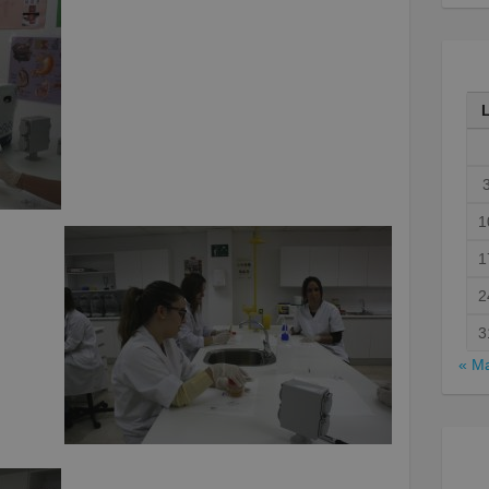
1
1
2
3
« M