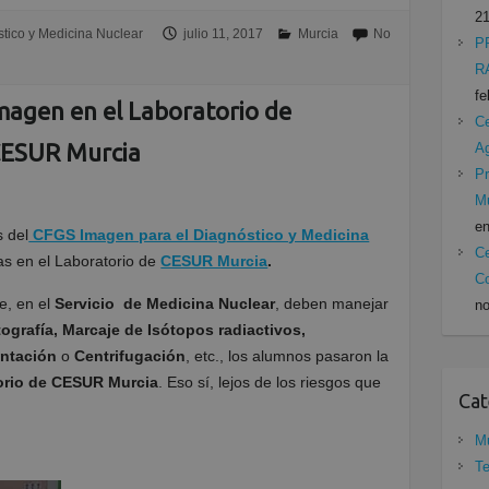
21
tico y Medicina Nuclear
julio 11, 2017
Murcia
No
P
R
fe
Imagen en el Laboratorio de
Ce
ESUR Murcia
A
Pr
Mu
en
s del
CFGS Imagen para el Diagnóstico y Medicina
Ce
cas en el Laboratorio de
CESUR Murcia
.
Co
ue, en el
Servicio de Medicina Nuclear
, deben manejar
no
grafía, Marcaje de Isótopos radiactivos,
ntación
o
Centrifugación
, etc., los alumnos pasaron la
orio de CESUR Murcia
. Eso sí, lejos de los riesgos que
Cat
Mu
Te