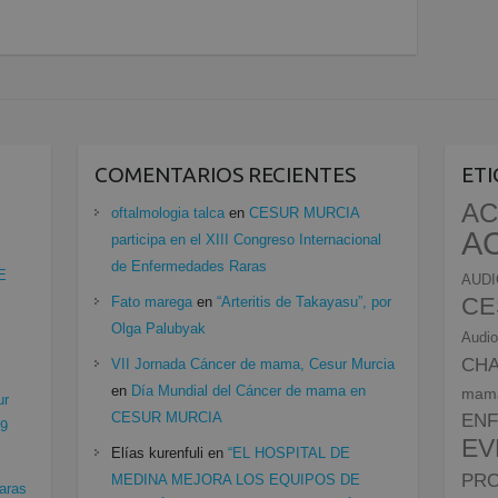
COMENTARIOS RECIENTES
ET
AC
oftalmologia talca
en
CESUR MURCIA
A
participa en el XIII Congreso Internacional
de Enfermedades Raras
E
AUDI
CE
Fato marega
en
“Arteritis de Takayasu”, por
Olga Palubyak
Audio
CH
VII Jornada Cáncer de mama, Cesur Murcia
en
Día Mundial del Cáncer de mama en
mam
ur
CESUR MURCIA
EN
19
EV
Elías kurenfuli
en
“EL HOSPITAL DE
PRO
MEDINA MEJORA LOS EQUIPOS DE
aras