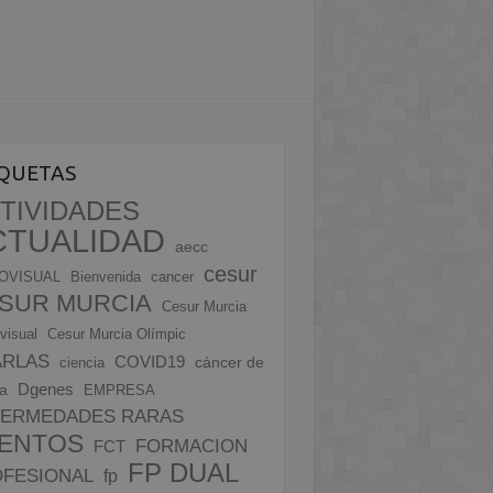
IQUETAS
TIVIDADES
CTUALIDAD
aecc
cesur
OVISUAL
Bienvenida
cancer
SUR MURCIA
Cesur Murcia
visual
Cesur Murcia Olímpic
ARLAS
COVID19
cáncer de
ciencia
Dgenes
a
EMPRESA
FERMEDADES RARAS
ENTOS
FORMACION
FCT
FP DUAL
FESIONAL
fp