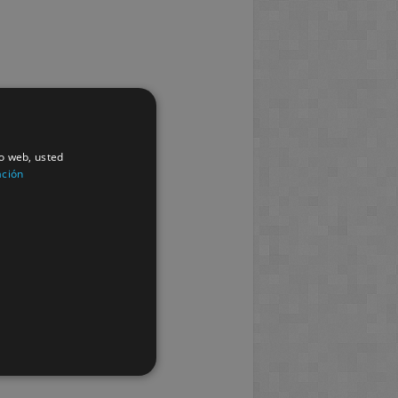
io web, usted
ación