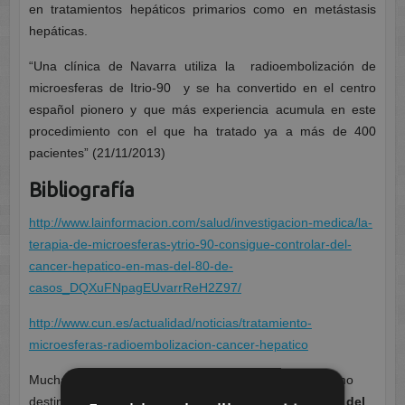
en tratamientos hepáticos primarios como en metástasis
hepáticas.
“Una clínica de Navarra utiliza la radioembolización de
microesferas de Itrio-90 y se ha convertido en el centro
español pionero y que más experiencia acumula en este
procedimiento con el que ha tratado ya a más de 400
pacientes” (21/11/2013)
Bibliografía
http://www.lainformacion.com/salud/investigacion-medica/la-
terapia-de-microesferas-ytrio-90-consigue-controlar-del-
cancer-hepatico-en-mas-del-80-de-
casos_DQXuFNpagEUvarrReH2Z97/
http://www.cun.es/actualidad/noticias/tratamiento-
microesferas-radioembolizacion-cancer-hepatico
Muchas gracias Elisa, te deseamos suerte en tu próximo
destino, el
Hospital General Universitario Los Arcos del