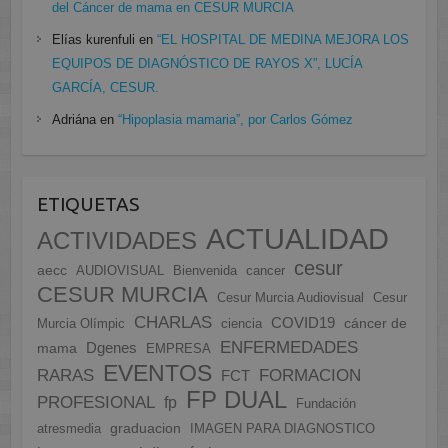
del Cáncer de mama en CESUR MURCIA
Elías kurenfuli
en
“EL HOSPITAL DE MEDINA MEJORA LOS
EQUIPOS DE DIAGNÓSTICO DE RAYOS X”, LUCÍA
GARCÍA, CESUR.
Adriána
en
“Hipoplasia mamaria”, por Carlos Gómez
ETIQUETAS
ACTUALIDAD
ACTIVIDADES
cesur
aecc
AUDIOVISUAL
Bienvenida
cancer
CESUR MURCIA
Cesur Murcia Audiovisual
Cesur
CHARLAS
COVID19
cáncer de
Murcia Olímpic
ciencia
ENFERMEDADES
Dgenes
mama
EMPRESA
EVENTOS
FORMACION
RARAS
FCT
FP DUAL
PROFESIONAL
fp
Fundación
graduacion
atresmedia
IMAGEN PARA DIAGNOSTICO