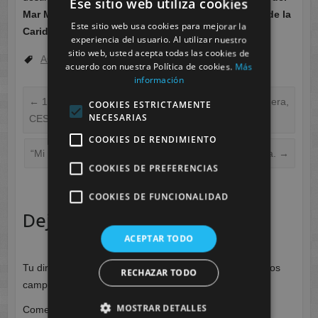
Ese sitio web utiliza cookies
Mar Menor
y tu rotación en el
Centro Médico Virgen de la
Este sitio web usa cookies para mejorar la
Caridad
de Cartagena.
experiencia del usuario. Al utilizar nuestro
sitio web, usted acepta todas las cookies de
ACTUALIDAD
,
INVESTIGACIÓN
,
Medicina Nuclear
acuerdo con nuestra Política de cookies.
Más
información
←
177-Lu en Tumores Neuroendocrinos, Irene Palomera,
COOKIES ESTRICTAMENTE
NECESARIAS
CESUR Murcia.
COOKIES DE RENDIMIENTO
“Mi pequeña aportación” María Sierra, CESUR Murcia.
→
COOKIES DE PREFERENCIAS
COOKIES DE FUNCIONALIDAD
Deja una respuesta
ACEPTAR TODO
Tu dirección de correo electrónico no será publicada.
Los
RECHAZAR TODO
campos obligatorios están marcados con
*
MOSTRAR DETALLES
Comentario
*