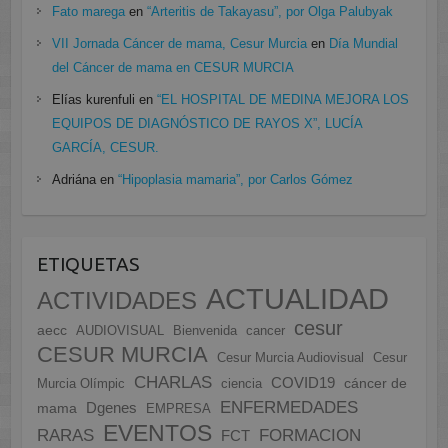
Fato marega
en
“Arteritis de Takayasu”, por Olga Palubyak
VII Jornada Cáncer de mama, Cesur Murcia
en
Día Mundial
del Cáncer de mama en CESUR MURCIA
Elías kurenfuli
en
“EL HOSPITAL DE MEDINA MEJORA LOS
EQUIPOS DE DIAGNÓSTICO DE RAYOS X”, LUCÍA
GARCÍA, CESUR.
Adriána
en
“Hipoplasia mamaria”, por Carlos Gómez
ETIQUETAS
ACTUALIDAD
ACTIVIDADES
cesur
aecc
AUDIOVISUAL
Bienvenida
cancer
CESUR MURCIA
Cesur Murcia Audiovisual
Cesur
CHARLAS
COVID19
cáncer de
Murcia Olímpic
ciencia
ENFERMEDADES
Dgenes
mama
EMPRESA
EVENTOS
FORMACION
RARAS
FCT