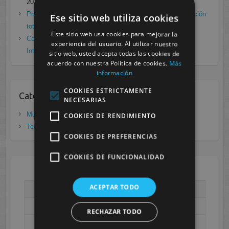
2021
Prácticas de Radiología Simple en Cesur Murcia. Protección
Ese sitio web utiliza cookies
total frente a Covid19
enero 26, 2021
Este sitio web usa cookies para mejorar la
Cesur Murcia: Premio Especial FP, XIII Congreso
experiencia del usuario. Al utilizar nuestro
Internacional Enfermedades raras
noviembre 26, 2020
sitio web, usted acepta todas las cookies de
acuerdo con nuestra Política de cookies.
Más
información
COOKIES ESTRICTAMENTE
Categorias
NECESARIAS
Murcia
(281)
COOKIES DE RENDIMIENTO
Tenerife
(20)
COOKIES DE PREFERENCIAS
COOKIES DE FUNCIONALIDAD
AGOSTO 2026
ACEPTAR TODO
L
M
X
J
V
S
D
1
2
RECHAZAR TODO
3
4
5
6
7
8
9