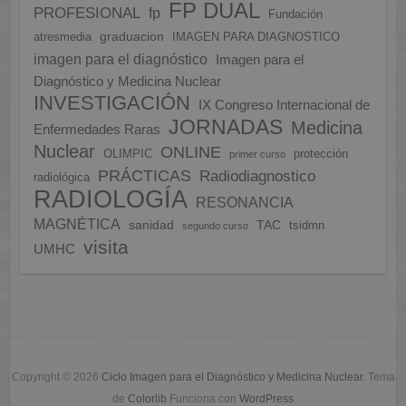
FP DUAL
PROFESIONAL
fp
Fundación
graduacion
atresmedia
IMAGEN PARA DIAGNOSTICO
imagen para el diagnóstico
Imagen para el
Diagnóstico y Medicina Nuclear
INVESTIGACIÓN
IX Congreso Internacional de
JORNADAS
Medicina
Enfermedades Raras
Nuclear
ONLINE
OLIMPIC
protección
primer curso
PRÁCTICAS
Radiodiagnostico
radiológica
RADIOLOGÍA
RESONANCIA
MAGNÉTICA
sanidad
TAC
tsidmn
segundo curso
visita
UMHC
Copyright © 2026
Ciclo Imagen para el Diagnóstico y Medicina Nuclear
. Tema
de
Colorlib
Funciona con
WordPress