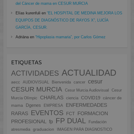
del Cáncer de mama en CESUR MURCIA
Elías kurenfuli
en
“EL HOSPITAL DE MEDINA MEJORA LOS
EQUIPOS DE DIAGNÓSTICO DE RAYOS X”, LUCÍA
GARCÍA, CESUR.
Adriána
en
“Hipoplasia mamaria”, por Carlos Gómez
ETIQUETAS
ACTUALIDAD
ACTIVIDADES
cesur
aecc
AUDIOVISUAL
Bienvenida
cancer
CESUR MURCIA
Cesur Murcia Audiovisual
Cesur
CHARLAS
COVID19
cáncer de
Murcia Olímpic
ciencia
ENFERMEDADES
Dgenes
mama
EMPRESA
EVENTOS
FORMACION
RARAS
FCT
FP DUAL
PROFESIONAL
fp
Fundación
graduacion
atresmedia
IMAGEN PARA DIAGNOSTICO