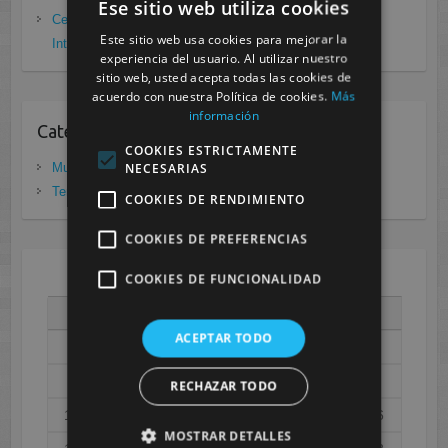
Ese sitio web utiliza cookies
Cesur Murcia: Premio Especial FP, XIII Congreso
Este sitio web usa cookies para mejorar la
Internacional Enfermedades raras
noviembre 26, 2020
experiencia del usuario. Al utilizar nuestro
sitio web, usted acepta todas las cookies de
acuerdo con nuestra Política de cookies.
Más
información
Categorias
COOKIES ESTRICTAMENTE
NECESARIAS
Murcia
(281)
Tenerife
(20)
COOKIES DE RENDIMIENTO
COOKIES DE PREFERENCIAS
COOKIES DE FUNCIONALIDAD
AGOSTO 2026
L
M
X
J
V
S
D
ACEPTAR TODO
1
2
3
4
5
6
7
8
9
RECHAZAR TODO
10
11
12
13
14
15
16
MOSTRAR DETALLES