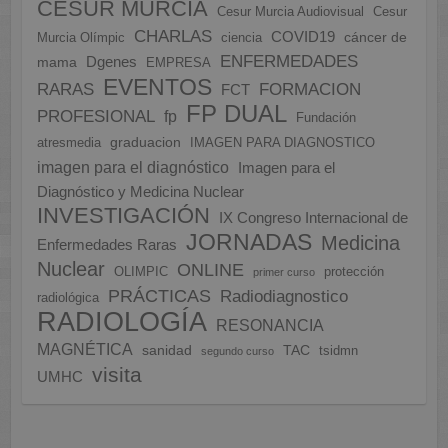
CESUR MURCIA
Cesur Murcia Audiovisual
Cesur
CHARLAS
COVID19
cáncer de
Murcia Olímpic
ciencia
ENFERMEDADES
Dgenes
mama
EMPRESA
EVENTOS
FORMACION
RARAS
FCT
FP DUAL
PROFESIONAL
fp
Fundación
graduacion
atresmedia
IMAGEN PARA DIAGNOSTICO
imagen para el diagnóstico
Imagen para el
Diagnóstico y Medicina Nuclear
INVESTIGACIÓN
IX Congreso Internacional de
JORNADAS
Medicina
Enfermedades Raras
Nuclear
ONLINE
OLIMPIC
protección
primer curso
PRÁCTICAS
Radiodiagnostico
radiológica
RADIOLOGÍA
RESONANCIA
MAGNÉTICA
sanidad
TAC
tsidmn
segundo curso
visita
UMHC