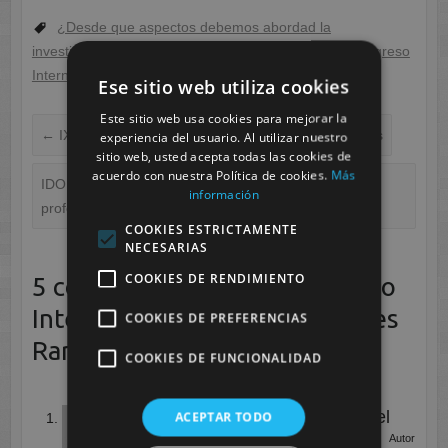
¿Desde que aspectos debemos abordad la
investigación sobre las Enfermedades Raras?
,
IX Congreso
Internacional de Enfermedades Raras
Ese sitio web utiliza cookies
Este sitio web usa cookies para mejorar la
←
IX Congreso Internacional de Enfermedades Raras
experiencia del usuario. Al utilizar nuestro
sitio web, usted acepta todas las cookies de
acuerdo con nuestra Política de cookies.
Más
IDOR2016 – Una Jornada exitosa para todos los
información
profesionales y alumnos que asistieron
→
COOKIES ESTRICTAMENTE
NECESARIAS
COOKIES DE RENDIMIENTO
5 comentarios en «
IX Congreso
Internacional de Enfermedades
COOKIES DE PREFERENCIAS
Raras. 2ª Parte
»
COOKIES DE FUNCIONALIDAD
Departamento de Imagen para el
ACEPTAR TODO
Diagnóstico y Medicina Nuclear
Autor