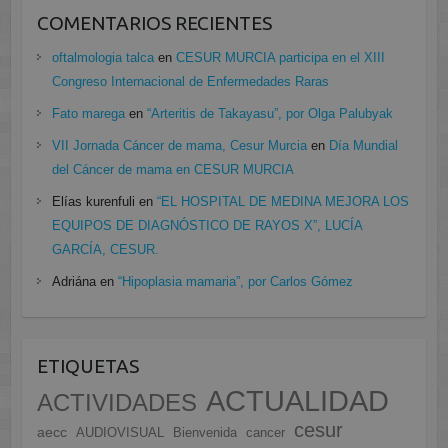
COMENTARIOS RECIENTES
oftalmologia talca
en
CESUR MURCIA participa en el XIII
Congreso Internacional de Enfermedades Raras
Fato marega
en
“Arteritis de Takayasu”, por Olga Palubyak
VII Jornada Cáncer de mama, Cesur Murcia
en
Día Mundial
del Cáncer de mama en CESUR MURCIA
Elías kurenfuli
en
“EL HOSPITAL DE MEDINA MEJORA LOS
EQUIPOS DE DIAGNÓSTICO DE RAYOS X”, LUCÍA
GARCÍA, CESUR.
Adriána
en
“Hipoplasia mamaria”, por Carlos Gómez
ETIQUETAS
ACTUALIDAD
ACTIVIDADES
cesur
aecc
AUDIOVISUAL
Bienvenida
cancer