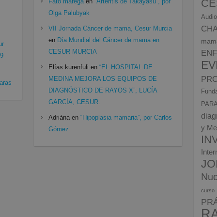
CE
Fato marega
en
“Arteritis de Takayasu”, por
Olga Palubyak
Audio
CH
VII Jornada Cáncer de mama, Cesur Murcia
en
Día Mundial del Cáncer de mama en
mam
ur
CESUR MURCIA
EN
19
EV
Elías kurenfuli
en
“EL HOSPITAL DE
PRO
MEDINA MEJORA LOS EQUIPOS DE
aras
DIAGNÓSTICO DE RAYOS X”, LUCÍA
Funda
GARCÍA, CESUR.
PARA
diag
Adriána
en
“Hipoplasia mamaria”, por Carlos
y Me
Gómez
IN
Inte
JO
Nuc
curso
PR
R