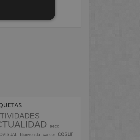
IQUETAS
TIVIDADES
CTUALIDAD
aecc
cesur
OVISUAL
Bienvenida
cancer