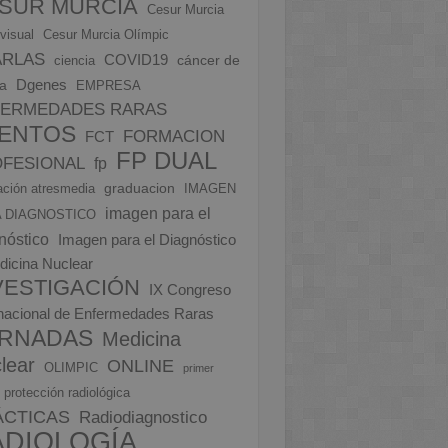
SUR MURCIA
Cesur Murcia
visual
Cesur Murcia Olímpic
ARLAS
COVID19
cáncer de
ciencia
Dgenes
a
EMPRESA
FERMEDADES RARAS
ENTOS
FORMACION
FCT
FP DUAL
FESIONAL
fp
graduacion
ción atresmedia
IMAGEN
imagen para el
 DIAGNOSTICO
nóstico
Imagen para el Diagnóstico
dicina Nuclear
VESTIGACIÓN
IX Congreso
rnacional de Enfermedades Raras
RNADAS
Medicina
lear
ONLINE
OLIMPIC
primer
protección radiológica
ÁCTICAS
Radiodiagnostico
ADIOLOGÍA