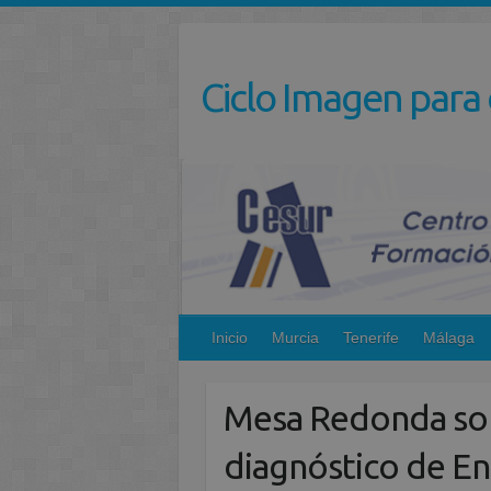
Saltar
al
contenido
Ciclo Imagen para 
Inicio
Murcia
Tenerife
Málaga
Mesa Redonda sob
diagnóstico de E