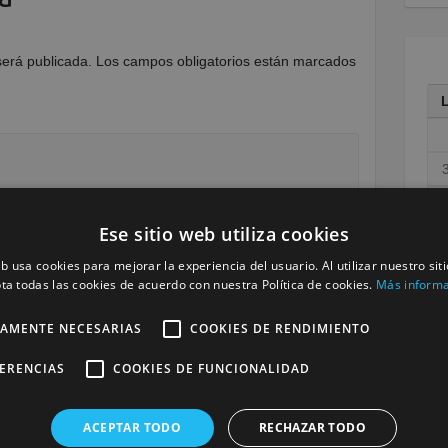
será publicada.
Los campos obligatorios están marcados
1
Ese sitio web utiliza cookies
1
eb usa cookies para mejorar la experiencia del usuario. Al utilizar nuestro sit
2
ta todas las cookies de acuerdo con nuestra Política de cookies.
Más inform
3
TAMENTE NECESARIAS
COOKIES DE RENDIMIENTO
« M
FERENCIAS
COOKIES DE FUNCIONALIDAD
ACEPTAR TODO
RECHAZAR TODO