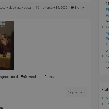
21
tico y Medicina Nuclear
noviembre 19, 2016
No hay
P
R
fe
Ce
A
Pr
Mu
en
Ce
Co
no
iagnóstico de Enfermedades Raras.
Cat
Siguiente »
Mu
Te
a