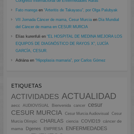
Congreso Internacional de Enfermedades Raras
Fato marega
en
“Arteritis de Takayasu”, por Olga Palubyak
VII Jornada Cáncer de mama, Cesur Murcia
en
Día Mundial
del Cáncer de mama en CESUR MURCIA
Elías kurenfuli
en
“EL HOSPITAL DE MEDINA MEJORA LOS
EQUIPOS DE DIAGNÓSTICO DE RAYOS X”, LUCÍA
GARCÍA, CESUR.
Adriána
en
“Hipoplasia mamaria”, por Carlos Gómez
ETIQUETAS
ACTUALIDAD
ACTIVIDADES
cesur
aecc
AUDIOVISUAL
Bienvenida
cancer
CESUR MURCIA
Cesur Murcia Audiovisual
Cesur
CHARLAS
COVID19
cáncer de
Murcia Olímpic
ciencia
ENFERMEDADES
Dgenes
mama
EMPRESA