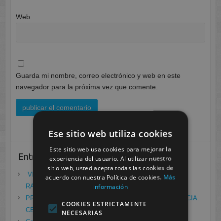
Web
Guarda mi nombre, correo electrónico y web en este
navegador para la próxima vez que comente.
Ese sitio web utiliza cookies
Este sitio web usa cookies para mejorar la
Entradas recientes
experiencia del usuario. Al utilizar nuestro
sitio web, usted acepta todas las cookies de
VII ENCUENTRO DE EMPRESA FCT/DUAL:
acuerdo con nuestra Política de cookies.
Más
información
RADIODIAGNÓSTICO
mayo 21, 2021
PRÁCTICAS EN EL LABORATORIO DE RADIOFARMACIA.
COOKIES ESTRICTAMENTE
CESUR MURCIA
febrero 4, 2021
NECESARIAS