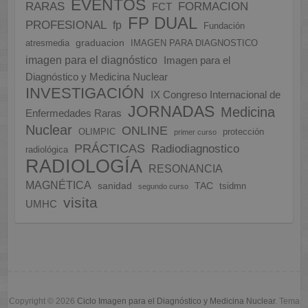
EVENTOS
FORMACION
RARAS
FCT
FP DUAL
PROFESIONAL
fp
Fundación
graduacion
atresmedia
IMAGEN PARA DIAGNOSTICO
imagen para el diagnóstico
Imagen para el
Diagnóstico y Medicina Nuclear
INVESTIGACIÓN
IX Congreso Internacional de
JORNADAS
Medicina
Enfermedades Raras
Nuclear
ONLINE
OLIMPIC
protección
primer curso
PRÁCTICAS
Radiodiagnostico
radiológica
RADIOLOGÍA
RESONANCIA
MAGNÉTICA
sanidad
TAC
tsidmn
segundo curso
visita
UMHC
Copyright © 2026
Ciclo Imagen para el Diagnóstico y Medicina Nuclear
. Tema