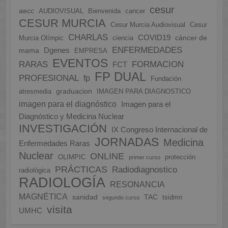
cesur
aecc
AUDIOVISUAL
Bienvenida
cancer
CESUR MURCIA
Cesur Murcia Audiovisual
Cesur
CHARLAS
COVID19
cáncer de
Murcia Olímpic
ciencia
ENFERMEDADES
Dgenes
mama
EMPRESA
EVENTOS
FORMACION
RARAS
FCT
FP DUAL
PROFESIONAL
fp
Fundación
graduacion
atresmedia
IMAGEN PARA DIAGNOSTICO
imagen para el diagnóstico
Imagen para el
Diagnóstico y Medicina Nuclear
INVESTIGACIÓN
IX Congreso Internacional de
JORNADAS
Medicina
Enfermedades Raras
Nuclear
ONLINE
OLIMPIC
protección
primer curso
PRÁCTICAS
Radiodiagnostico
radiológica
RADIOLOGÍA
RESONANCIA
MAGNÉTICA
sanidad
TAC
tsidmn
segundo curso
visita
UMHC