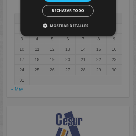
AGOSTO 2026
RECHAZAR TODO
L
M
X
J
V
S
D
MOSTRAR DETALLES
1
2
3
4
5
6
7
8
9
10
11
12
13
14
15
16
17
18
19
20
21
22
23
24
25
26
27
28
29
30
31
« May