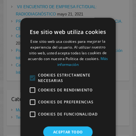
VII ENCUENTRO DE EMPRESA FCT/DUAL:
RADIODIAGNÓSTICO
mayo 21, 2021
PRÁCTICAS EN EL LABORATORIO DE RADIOFARMACIA.
CESUR MURCIA
febrero 4, 2021
Ese sitio web utiliza cookies
Cesur Murcia en directo con Pedro G. Aguado.
enero 28,
Este sitio web usa cookies para mejorar la
2021
experiencia del usuario. Al utilizar nuestro
Prácticas de Radiología Simple en Cesur Murcia. Protección
sitio web, usted acepta todas las cookies de
total frente a Covid19
enero 26, 2021
acuerdo con nuestra Política de cookies.
Más
información
Cesur Murcia: Premio Especial FP, XIII Congreso
Internacional Enfermedades raras
noviembre 26, 2020
COOKIES ESTRICTAMENTE
NECESARIAS
COOKIES DE RENDIMIENTO
Categorias
COOKIES DE PREFERENCIAS
Murcia
(281)
COOKIES DE FUNCIONALIDAD
Tenerife
(20)
ACEPTAR TODO