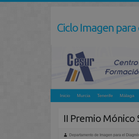
Saltar
al
contenido
Ciclo Imagen para 
Inicio
Murcia
Tenerife
Málaga
II Premio Mónico
Departamento de Imagen para el Diagnós