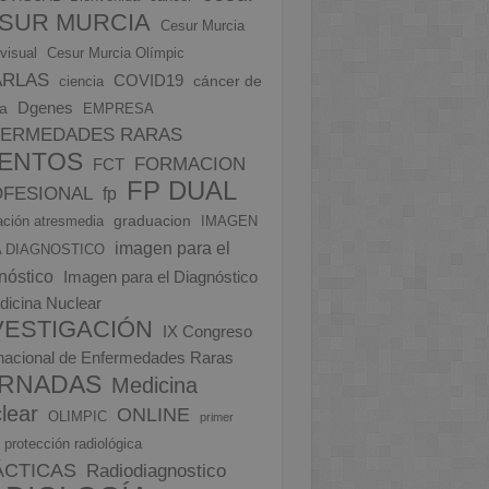
SUR MURCIA
Cesur Murcia
visual
Cesur Murcia Olímpic
ARLAS
COVID19
cáncer de
ciencia
Dgenes
a
EMPRESA
FERMEDADES RARAS
ENTOS
FORMACION
FCT
FP DUAL
FESIONAL
fp
graduacion
ción atresmedia
IMAGEN
imagen para el
 DIAGNOSTICO
nóstico
Imagen para el Diagnóstico
dicina Nuclear
VESTIGACIÓN
IX Congreso
rnacional de Enfermedades Raras
RNADAS
Medicina
lear
ONLINE
OLIMPIC
primer
protección radiológica
ÁCTICAS
Radiodiagnostico