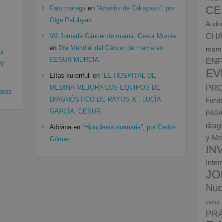
CE
Fato marega
en
“Arteritis de Takayasu”, por
Olga Palubyak
Audio
CH
VII Jornada Cáncer de mama, Cesur Murcia
en
Día Mundial del Cáncer de mama en
mam
ur
CESUR MURCIA
EN
19
EV
Elías kurenfuli
en
“EL HOSPITAL DE
PRO
MEDINA MEJORA LOS EQUIPOS DE
aras
DIAGNÓSTICO DE RAYOS X”, LUCÍA
Funda
GARCÍA, CESUR.
PARA
diag
Adriána
en
“Hipoplasia mamaria”, por Carlos
y Me
Gómez
IN
Inte
JO
Nuc
curso
PR