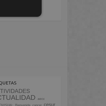
IQUETAS
TIVIDADES
CTUALIDAD
aecc
cesur
OVISUAL
Bienvenida
cancer