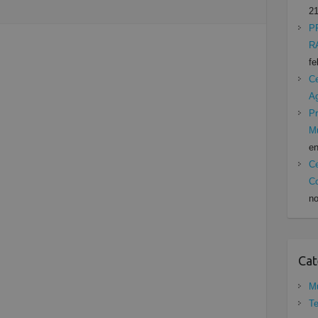
21
P
R
fe
Ce
A
Pr
Mu
en
Ce
Co
no
Cat
Mu
Te