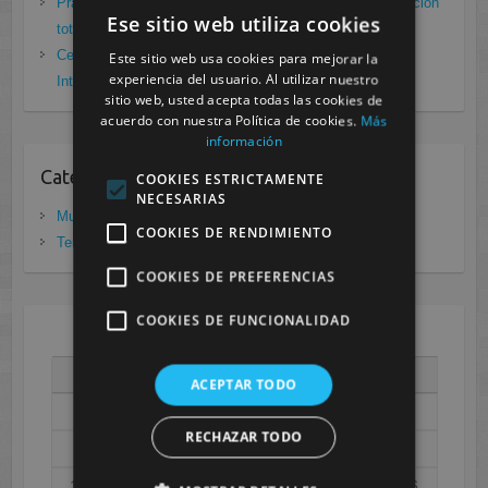
Prácticas de Radiología Simple en Cesur Murcia. Protección
Ese sitio web utiliza cookies
total frente a Covid19
enero 26, 2021
Cesur Murcia: Premio Especial FP, XIII Congreso
Este sitio web usa cookies para mejorar la
experiencia del usuario. Al utilizar nuestro
Internacional Enfermedades raras
noviembre 26, 2020
sitio web, usted acepta todas las cookies de
acuerdo con nuestra Política de cookies.
Más
información
Categorias
COOKIES ESTRICTAMENTE
NECESARIAS
Murcia
(281)
COOKIES DE RENDIMIENTO
Tenerife
(20)
COOKIES DE PREFERENCIAS
COOKIES DE FUNCIONALIDAD
AGOSTO 2026
L
M
X
J
V
S
D
ACEPTAR TODO
1
2
RECHAZAR TODO
3
4
5
6
7
8
9
10
11
12
13
14
15
16