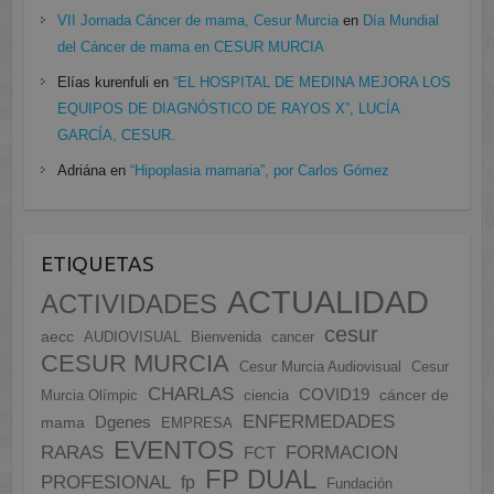
VII Jornada Cáncer de mama, Cesur Murcia
en
Día Mundial
del Cáncer de mama en CESUR MURCIA
Elías kurenfuli
en
“EL HOSPITAL DE MEDINA MEJORA LOS
EQUIPOS DE DIAGNÓSTICO DE RAYOS X”, LUCÍA
GARCÍA, CESUR.
Adriána
en
“Hipoplasia mamaria”, por Carlos Gómez
ETIQUETAS
ACTUALIDAD
ACTIVIDADES
cesur
aecc
AUDIOVISUAL
Bienvenida
cancer
CESUR MURCIA
Cesur Murcia Audiovisual
Cesur
CHARLAS
COVID19
cáncer de
Murcia Olímpic
ciencia
ENFERMEDADES
Dgenes
mama
EMPRESA
EVENTOS
FORMACION
RARAS
FCT
FP DUAL
PROFESIONAL
fp
Fundación