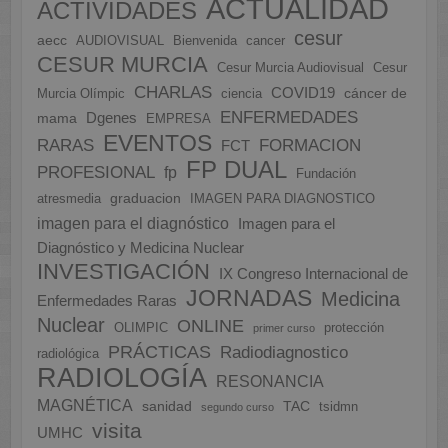
ACTUALIDAD
ACTIVIDADES
cesur
aecc
AUDIOVISUAL
Bienvenida
cancer
CESUR MURCIA
Cesur Murcia Audiovisual
Cesur
CHARLAS
COVID19
cáncer de
Murcia Olímpic
ciencia
ENFERMEDADES
Dgenes
mama
EMPRESA
EVENTOS
FORMACION
RARAS
FCT
FP DUAL
PROFESIONAL
fp
Fundación
graduacion
atresmedia
IMAGEN PARA DIAGNOSTICO
imagen para el diagnóstico
Imagen para el
Diagnóstico y Medicina Nuclear
INVESTIGACIÓN
IX Congreso Internacional de
JORNADAS
Medicina
Enfermedades Raras
Nuclear
ONLINE
OLIMPIC
protección
primer curso
PRÁCTICAS
Radiodiagnostico
radiológica
RADIOLOGÍA
RESONANCIA
MAGNÉTICA
sanidad
TAC
tsidmn
segundo curso
visita
UMHC