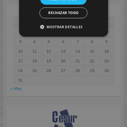
RECHAZAR TODO
AGOSTO 2026
L
M
X
J
V
S
D
MOSTRAR DETALLES
1
2
3
4
5
6
7
8
9
10
11
12
13
14
15
16
17
18
19
20
21
22
23
24
25
26
27
28
29
30
31
« May