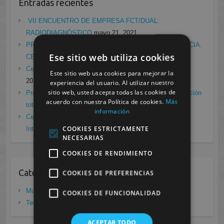
Entradas recientes
VII ENCUENTRO DE EMPRESA FCT/DUAL:
RADIODIAGNÓSTICO
mayo 21, 2021
PRÁCTICAS EN EL LABORATORIO DE RADIOFARMACIA.
Ese sitio web utiliza cookies
CESUR MURCIA
febrero 4, 2021
Cesur Murcia en directo con Pedro G. Aguado.
enero 28,
Este sitio web usa cookies para mejorar la
2021
experiencia del usuario. Al utilizar nuestro
sitio web, usted acepta todas las cookies de
Prácticas de Radiología Simple en Cesur Murcia. Protección
acuerdo con nuestra Política de cookies.
Más
total frente a Covid19
enero 26, 2021
información
Cesur Murcia: Premio Especial FP, XIII Congreso
COOKIES ESTRICTAMENTE
Internacional Enfermedades raras
noviembre 26, 2020
NECESARIAS
COOKIES DE RENDIMIENTO
Categorias
COOKIES DE PREFERENCIAS
Murcia
(281)
COOKIES DE FUNCIONALIDAD
Tenerife
(20)
ACEPTAR TODO