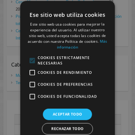
Cesur Murcia en directo con Pedro G. Aguado.
enero 28,
2021
Ese sitio web utiliza cookies
Prácticas de Radiología Simple en Cesur Murcia. Protección
total frente a Covid19
enero 26, 2021
Este sitio web usa cookies para mejorar la
experiencia del usuario. Al utilizar nuestro
Cesur Murcia: Premio Especial FP, XIII Congreso
sitio web, usted acepta todas las cookies de
Internacional Enfermedades raras
noviembre 26, 2020
acuerdo con nuestra Política de cookies.
Más
información
COOKIES ESTRICTAMENTE
NECESARIAS
Categorias
COOKIES DE RENDIMIENTO
Murcia
(281)
Tenerife
(20)
COOKIES DE PREFERENCIAS
COOKIES DE FUNCIONALIDAD
AGOSTO 2026
ACEPTAR TODO
L
M
X
J
V
S
D
RECHAZAR TODO
1
2