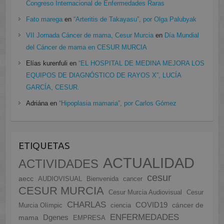
Congreso Internacional de Enfermedades Raras
Fato marega
en
“Arteritis de Takayasu”, por Olga Palubyak
VII Jornada Cáncer de mama, Cesur Murcia
en
Día Mundial
del Cáncer de mama en CESUR MURCIA
Elías kurenfuli
en
“EL HOSPITAL DE MEDINA MEJORA LOS
EQUIPOS DE DIAGNÓSTICO DE RAYOS X”, LUCÍA
GARCÍA, CESUR.
Adriána
en
“Hipoplasia mamaria”, por Carlos Gómez
ETIQUETAS
ACTUALIDAD
ACTIVIDADES
cesur
aecc
AUDIOVISUAL
Bienvenida
cancer
CESUR MURCIA
Cesur Murcia Audiovisual
Cesur
CHARLAS
COVID19
cáncer de
Murcia Olímpic
ciencia
ENFERMEDADES
Dgenes
mama
EMPRESA