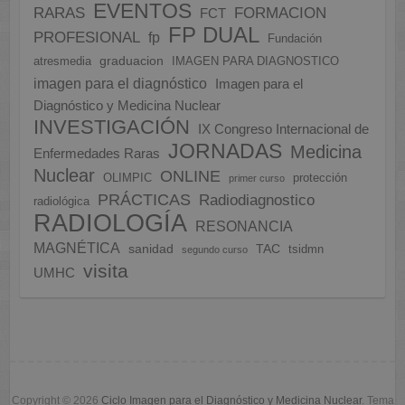
EVENTOS
FORMACION
RARAS
FCT
FP DUAL
PROFESIONAL
fp
Fundación
graduacion
atresmedia
IMAGEN PARA DIAGNOSTICO
imagen para el diagnóstico
Imagen para el
Diagnóstico y Medicina Nuclear
INVESTIGACIÓN
IX Congreso Internacional de
JORNADAS
Medicina
Enfermedades Raras
Nuclear
ONLINE
OLIMPIC
protección
primer curso
PRÁCTICAS
Radiodiagnostico
radiológica
RADIOLOGÍA
RESONANCIA
MAGNÉTICA
sanidad
TAC
tsidmn
segundo curso
visita
UMHC
Copyright © 2026
Ciclo Imagen para el Diagnóstico y Medicina Nuclear
. Tema