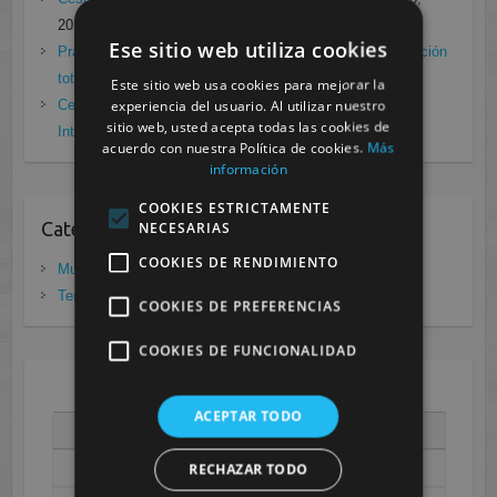
2021
Ese sitio web utiliza cookies
Prácticas de Radiología Simple en Cesur Murcia. Protección
total frente a Covid19
enero 26, 2021
Este sitio web usa cookies para mejorar la
experiencia del usuario. Al utilizar nuestro
Cesur Murcia: Premio Especial FP, XIII Congreso
sitio web, usted acepta todas las cookies de
Internacional Enfermedades raras
noviembre 26, 2020
acuerdo con nuestra Política de cookies.
Más
información
COOKIES ESTRICTAMENTE
Categorias
NECESARIAS
COOKIES DE RENDIMIENTO
Murcia
(281)
Tenerife
(20)
COOKIES DE PREFERENCIAS
COOKIES DE FUNCIONALIDAD
AGOSTO 2026
ACEPTAR TODO
L
M
X
J
V
S
D
1
2
RECHAZAR TODO