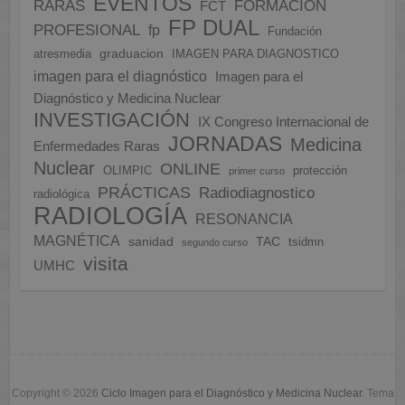
EVENTOS
FORMACION
RARAS
FCT
FP DUAL
PROFESIONAL
fp
Fundación
graduacion
atresmedia
IMAGEN PARA DIAGNOSTICO
imagen para el diagnóstico
Imagen para el
Diagnóstico y Medicina Nuclear
INVESTIGACIÓN
IX Congreso Internacional de
JORNADAS
Medicina
Enfermedades Raras
Nuclear
ONLINE
OLIMPIC
protección
primer curso
PRÁCTICAS
Radiodiagnostico
radiológica
RADIOLOGÍA
RESONANCIA
MAGNÉTICA
sanidad
TAC
tsidmn
segundo curso
visita
UMHC
Copyright © 2026
Ciclo Imagen para el Diagnóstico y Medicina Nuclear
. Tema