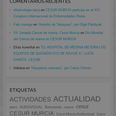
COMENTARIOS RECIENTES
oftalmologia talca
en
CESUR MURCIA participa en el XIII
Congreso Internacional de Enfermedades Raras
Fato marega
en
“Arteritis de Takayasu”, por Olga Palubyak
VII Jornada Cáncer de mama, Cesur Murcia
en
Día Mundial
del Cáncer de mama en CESUR MURCIA
Elías kurenfuli
en
“EL HOSPITAL DE MEDINA MEJORA LOS
EQUIPOS DE DIAGNÓSTICO DE RAYOS X”, LUCÍA
GARCÍA, CESUR.
Adriána
en
“Hipoplasia mamaria”, por Carlos Gómez
ETIQUETAS
ACTUALIDAD
ACTIVIDADES
cesur
aecc
AUDIOVISUAL
Bienvenida
cancer
CESUR MURCIA
Cesur Murcia Audiovisual
Cesur