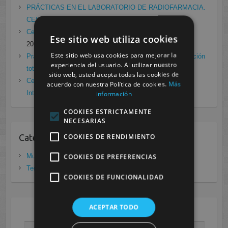
PRÁCTICAS EN EL LABORATORIO DE RADIOFARMACIA.
CESUR MURCIA
febrero 4, 2021
Cesur Murcia en directo con Pedro G. Aguado.
enero 28,
Ese sitio web utiliza cookies
2021
Este sitio web usa cookies para mejorar la
Prácticas de Radiología Simple en Cesur Murcia. Protección
experiencia del usuario. Al utilizar nuestro
total frente a Covid19
enero 26, 2021
sitio web, usted acepta todas las cookies de
Cesur Murcia: Premio Especial FP, XIII Congreso
acuerdo con nuestra Política de cookies.
Más
Internacional Enfermedades raras
noviembre 26, 2020
información
COOKIES ESTRICTAMENTE
NECESARIAS
COOKIES DE RENDIMIENTO
Categorias
Murcia
(281)
COOKIES DE PREFERENCIAS
Tenerife
(20)
COOKIES DE FUNCIONALIDAD
ACEPTAR TODO
AGOSTO 2026