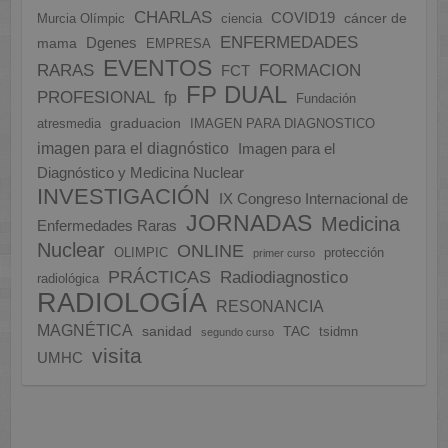
CHARLAS
COVID19
cáncer de
Murcia Olímpic
ciencia
ENFERMEDADES
Dgenes
mama
EMPRESA
EVENTOS
FORMACION
RARAS
FCT
FP DUAL
PROFESIONAL
fp
Fundación
graduacion
atresmedia
IMAGEN PARA DIAGNOSTICO
imagen para el diagnóstico
Imagen para el
Diagnóstico y Medicina Nuclear
INVESTIGACIÓN
IX Congreso Internacional de
JORNADAS
Medicina
Enfermedades Raras
Nuclear
ONLINE
OLIMPIC
protección
primer curso
PRÁCTICAS
Radiodiagnostico
radiológica
RADIOLOGÍA
RESONANCIA
MAGNÉTICA
sanidad
TAC
tsidmn
segundo curso
visita
UMHC