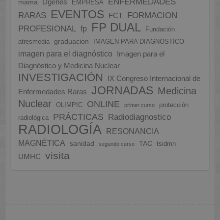
ENFERMEDADES
Dgenes
mama
EMPRESA
EVENTOS
FORMACION
RARAS
FCT
FP DUAL
PROFESIONAL
fp
Fundación
graduacion
atresmedia
IMAGEN PARA DIAGNOSTICO
imagen para el diagnóstico
Imagen para el
Diagnóstico y Medicina Nuclear
INVESTIGACIÓN
IX Congreso Internacional de
JORNADAS
Medicina
Enfermedades Raras
Nuclear
ONLINE
OLIMPIC
protección
primer curso
PRÁCTICAS
Radiodiagnostico
radiológica
RADIOLOGÍA
RESONANCIA
MAGNÉTICA
sanidad
TAC
tsidmn
segundo curso
visita
UMHC