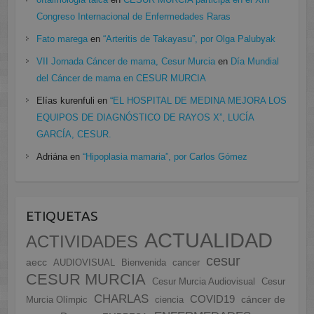
Congreso Internacional de Enfermedades Raras
Fato marega
en
“Arteritis de Takayasu”, por Olga Palubyak
VII Jornada Cáncer de mama, Cesur Murcia
en
Día Mundial
del Cáncer de mama en CESUR MURCIA
Elías kurenfuli
en
“EL HOSPITAL DE MEDINA MEJORA LOS
EQUIPOS DE DIAGNÓSTICO DE RAYOS X”, LUCÍA
GARCÍA, CESUR.
Adriána
en
“Hipoplasia mamaria”, por Carlos Gómez
ETIQUETAS
ACTUALIDAD
ACTIVIDADES
cesur
aecc
AUDIOVISUAL
Bienvenida
cancer
CESUR MURCIA
Cesur Murcia Audiovisual
Cesur
CHARLAS
COVID19
cáncer de
Murcia Olímpic
ciencia