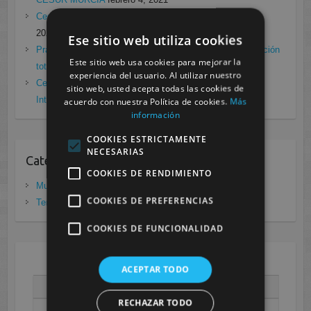
Cesur Murcia en directo con Pedro G. Aguado.
enero 28,
2021
Ese sitio web utiliza cookies
Prácticas de Radiología Simple en Cesur Murcia. Protección
Este sitio web usa cookies para mejorar la
total frente a Covid19
enero 26, 2021
experiencia del usuario. Al utilizar nuestro
Cesur Murcia: Premio Especial FP, XIII Congreso
sitio web, usted acepta todas las cookies de
Internacional Enfermedades raras
noviembre 26, 2020
acuerdo con nuestra Política de cookies.
Más
información
COOKIES ESTRICTAMENTE
NECESARIAS
Categorias
COOKIES DE RENDIMIENTO
Murcia
(281)
COOKIES DE PREFERENCIAS
Tenerife
(20)
COOKIES DE FUNCIONALIDAD
AGOSTO 2026
ACEPTAR TODO
L
M
X
J
V
S
D
RECHAZAR TODO
1
2