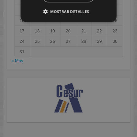
3
4
5
6
7
8
9
MOSTRAR DETALLES
10
11
12
13
14
15
16
17
18
19
20
21
22
23
24
25
26
27
28
29
30
31
« May