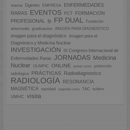
ENFERMEDADES
Dgenes
mama
EMPRESA
EVENTOS
FORMACION
RARAS
FCT
FP DUAL
PROFESIONAL
fp
Fundación
graduacion
atresmedia
IMAGEN PARA DIAGNOSTICO
imagen para el diagnóstico
Imagen para el
Diagnóstico y Medicina Nuclear
INVESTIGACIÓN
IX Congreso Internacional de
JORNADAS
Medicina
Enfermedades Raras
Nuclear
ONLINE
OLIMPIC
protección
primer curso
PRÁCTICAS
Radiodiagnostico
radiológica
RADIOLOGÍA
RESONANCIA
MAGNÉTICA
sanidad
TAC
tsidmn
segundo curso
visita
UMHC