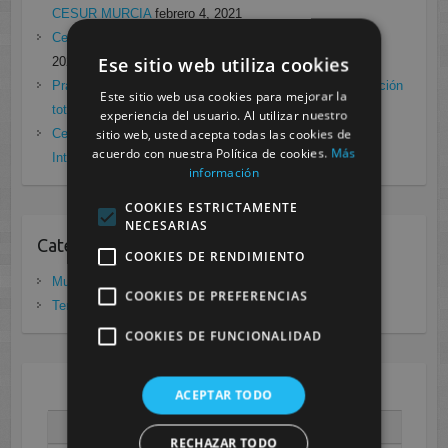
CESUR MURCIA
febrero 4, 2021
Cesur Murcia en directo con Pedro G. Aguado.
enero 28,
Ese sitio web utiliza cookies
2021
Prácticas de Radiología Simple en Cesur Murcia. Protección
Este sitio web usa cookies para mejorar la
total frente a Covid19
enero 26, 2021
experiencia del usuario. Al utilizar nuestro
sitio web, usted acepta todas las cookies de
Cesur Murcia: Premio Especial FP, XIII Congreso
acuerdo con nuestra Política de cookies.
Más
Internacional Enfermedades raras
noviembre 26, 2020
información
COOKIES ESTRICTAMENTE
NECESARIAS
Categorias
COOKIES DE RENDIMIENTO
Murcia
(281)
COOKIES DE PREFERENCIAS
Tenerife
(20)
COOKIES DE FUNCIONALIDAD
ACEPTAR TODO
AGOSTO 2026
L
M
X
J
V
S
D
RECHAZAR TODO