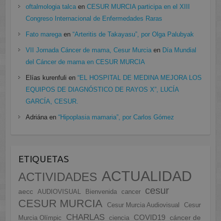
oftalmologia talca
en
CESUR MURCIA participa en el XIII
Congreso Internacional de Enfermedades Raras
Fato marega
en
“Arteritis de Takayasu”, por Olga Palubyak
VII Jornada Cáncer de mama, Cesur Murcia
en
Día Mundial
del Cáncer de mama en CESUR MURCIA
Elías kurenfuli
en
“EL HOSPITAL DE MEDINA MEJORA LOS
EQUIPOS DE DIAGNÓSTICO DE RAYOS X”, LUCÍA
GARCÍA, CESUR.
Adriána
en
“Hipoplasia mamaria”, por Carlos Gómez
ETIQUETAS
ACTUALIDAD
ACTIVIDADES
cesur
aecc
AUDIOVISUAL
Bienvenida
cancer
CESUR MURCIA
Cesur Murcia Audiovisual
Cesur
CHARLAS
COVID19
cáncer de
Murcia Olímpic
ciencia