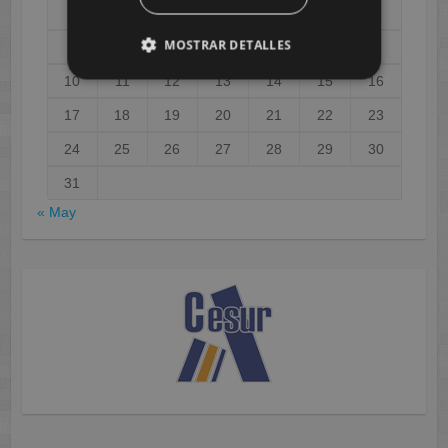
1
2
MOSTRAR DETALLES
3
4
5
6
7
8
9
10
11
12
13
14
15
16
17
18
19
20
21
22
23
24
25
26
27
28
29
30
31
« May