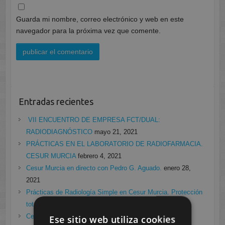
Guarda mi nombre, correo electrónico y web en este
navegador para la próxima vez que comente.
Entradas recientes
VII ENCUENTRO DE EMPRESA FCT/DUAL:
RADIODIAGNÓSTICO
mayo 21, 2021
PRÁCTICAS EN EL LABORATORIO DE RADIOFARMACIA.
CESUR MURCIA
febrero 4, 2021
Cesur Murcia en directo con Pedro G. Aguado.
enero 28,
2021
Prácticas de Radiología Simple en Cesur Murcia. Protección
total frente a Covid19
enero 26, 2021
Cesur Murcia: Premio Especial FP, XIII Congreso
Ese sitio web utiliza cookies