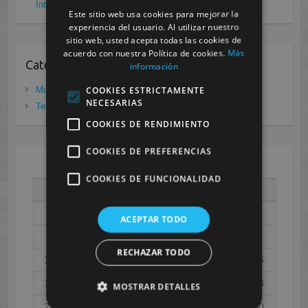
Internacional Enfermedades raras
noviembre 26, 2020
Este sitio web usa cookies para mejorar la
experiencia del usuario. Al utilizar nuestro
sitio web, usted acepta todas las cookies de
acuerdo con nuestra Política de cookies.
Más
Categorias
información
COOKIES ESTRICTAMENTE
Murcia
(281)
NECESARIAS
Tenerife
(20)
COOKIES DE RENDIMIENTO
COOKIES DE PREFERENCIAS
AGOSTO 2026
COOKIES DE FUNCIONALIDAD
L
M
X
J
V
S
D
1
2
ACEPTAR TODO
3
4
5
6
7
8
9
RECHAZAR TODO
10
11
12
13
14
15
16
17
18
19
20
21
22
23
MOSTRAR DETALLES
24
25
26
27
28
29
30