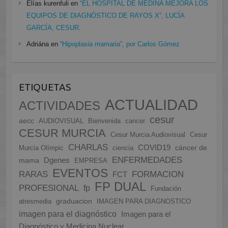
Elías kurenfuli
en
“EL HOSPITAL DE MEDINA MEJORA LOS
EQUIPOS DE DIAGNÓSTICO DE RAYOS X”, LUCÍA
GARCÍA, CESUR.
Adriána
en
“Hipoplasia mamaria”, por Carlos Gómez
ETIQUETAS
ACTUALIDAD
ACTIVIDADES
cesur
aecc
AUDIOVISUAL
Bienvenida
cancer
CESUR MURCIA
Cesur Murcia Audiovisual
Cesur
CHARLAS
COVID19
cáncer de
Murcia Olímpic
ciencia
ENFERMEDADES
Dgenes
mama
EMPRESA
EVENTOS
FORMACION
RARAS
FCT
FP DUAL
PROFESIONAL
fp
Fundación
graduacion
atresmedia
IMAGEN PARA DIAGNOSTICO
imagen para el diagnóstico
Imagen para el
Diagnóstico y Medicina Nuclear